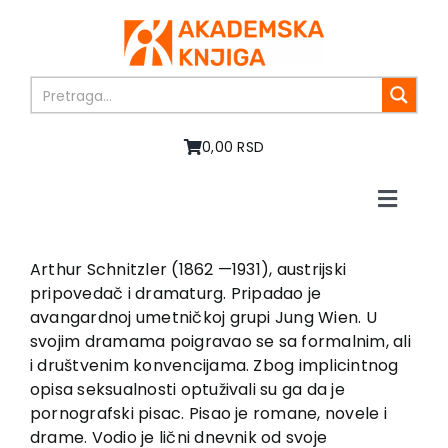
Skip
to
content
0,00 RSD
Toggle
Naviga
Home
About us
Arthur Schnitzler (1862 —1931), austrijski
pripovedač i dramaturg. Pripadao je
Books
avangardnoj umetničkoj grupi Jung Wien. U
In preparation
svojim dramama poigravao se sa formalnim, ali
Sale
i društvenim konvencijama. Zbog implicintnog
opisa seksualnosti optuživali su ga da je
Authors
pornografski pisac. Pisao je romane, novele i
News
drame. Vodio je lični dnevnik od svoje