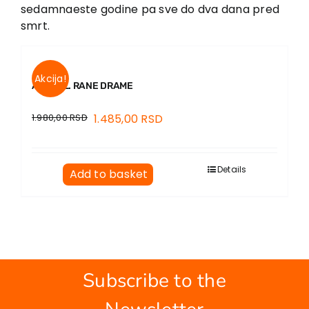
EU PROJECTS
sedamnaeste godine pa sve do dva dana pred
smrt.
Contact
Akcija!
ANATOL. RANE DRAME
1.980,00
RSD
1.485,00
RSD
Details
Add to basket
Subscribe to the