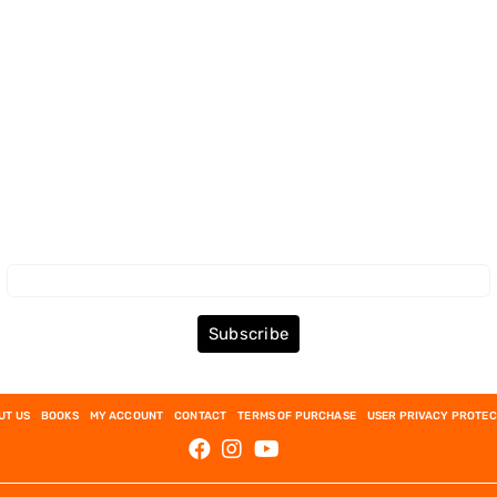
Subscribe to the Newsletter
Subscribe
UT US
BOOKS
MY ACCOUNT
CONTACT
TERMS OF PURCHASE
USER PRIVACY PROTEC