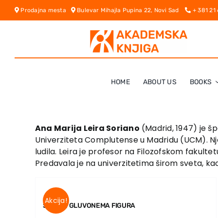
Skip
Prodajna mesta
Bulevar Mihajla Pupina 22, Novi Sad
+ 381 21
to
content
HOME
ABOUT US
BOOKS
Ana Marija Leira Soriano
(Madrid, 1947) je špa
Univerziteta Complutense u Madridu (UCM). Nje
ludila. Leira je profesor na Filozofskom fakult
Predavala je na univerzitetima širom sveta, kao 
Akcija!
SLIKAR, GLUVONEMA FIGURA