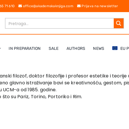
 65 71 610
office@akademskaknjiga.com
Prijava na newsletter
IN PREPARATION
SALE
AUTHORS
NEWS
EU 
nski filozof, doktor filozofije i profesor estetike i teori
no glavno istraživanje bavi se kreativnošću, gestom, p
etu UCM-a od 1985. godine.
što su Pariz, Torino, Portoriko i Rim.