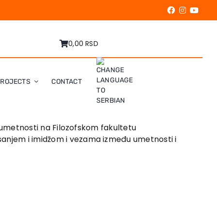
0,00 RSD
PROJECTS
CONTACT
je umetnosti na Filozofskom fakultetu
isanjem i imidžom i vezama između umetnosti i