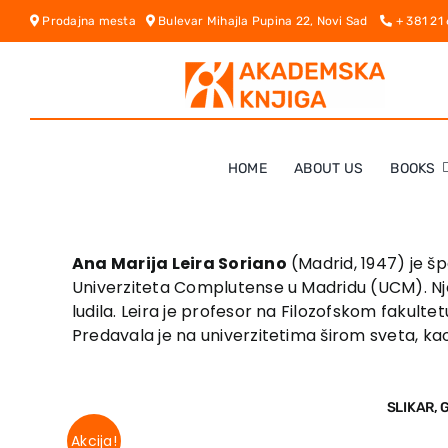
Skip
Prodajna mesta
Bulevar Mihajla Pupina 22, Novi Sad
+ 381 21
to
content
HOME
ABOUT US
BOOKS
Ana Marija Leira Soriano
(Madrid, 1947) je špa
Univerziteta Complutense u Madridu (UCM). Nje
ludila. Leira je profesor na Filozofskom fakult
Predavala je na univerzitetima širom sveta, kao 
SLIKAR,
Akcija!