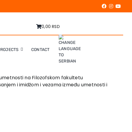
0,00 RSD
PROJECTS
CONTACT
je umetnosti na Filozofskom fakultetu
isanjem i imidžom i vezama između umetnosti i