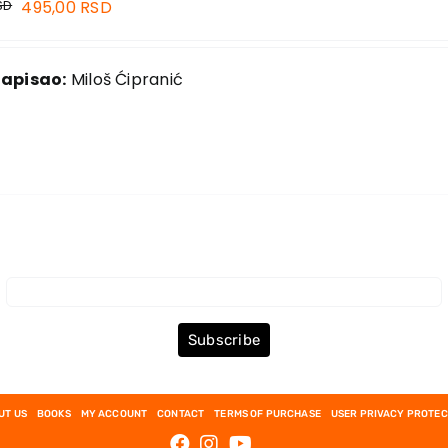
SD
495,00
RSD
napisao:
Miloš Ćipranić
Subscribe to the Newsletter
Subscribe
UT US
BOOKS
MY ACCOUNT
CONTACT
TERMS OF PURCHASE
USER PRIVACY PROTEC