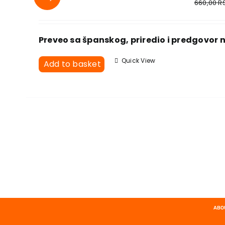
660,00
R
Preveo sa španskog, priredio i predgovor 
Quick View
Add to basket
ABO