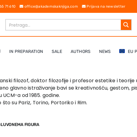
 65 71 610
office@akademskaknjiga.com
Prijava na newsletter
IN PREPARATION
SALE
AUTHORS
NEWS
EU 
nski filozof, doktor filozofije i profesor estetike i teori
no glavno istraživanje bavi se kreativnošću, gestom, p
etu UCM-a od 1985. godine.
što su Pariz, Torino, Portoriko i Rim.
 GLUVONEMA FIGURA