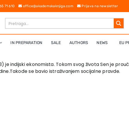
 65 71 610
office@akademskaknjiga.com
Prijava na newsletter
IN PREPARATION
SALE
AUTHORS
NEWS
EU P
1933) je indijski ekonomista. Tokom svog života Sen je p
ine.Takođe se bavio istraživanjem socijalne pravde.