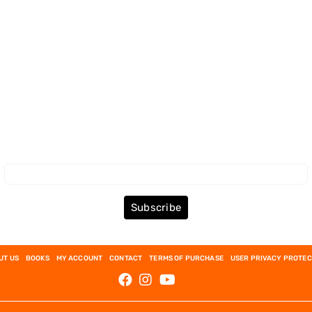
Subscribe to the Newsletter
Subscribe
UT US
BOOKS
MY ACCOUNT
CONTACT
TERMS OF PURCHASE
USER PRIVACY PROTEC