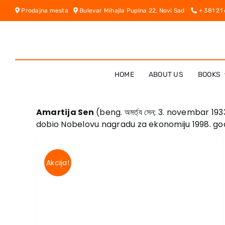
Skip
Prodajna mesta
Bulevar Mihajla Pupina 22, Novi Sad
+ 381 21
to
content
HOME
ABOUT US
BOOKS
Amartija Sen
(beng. অমর্ত্য সেন; 3. novembar 
dobio Nobelovu nagradu za ekonomiju 1998. god
Akcija!