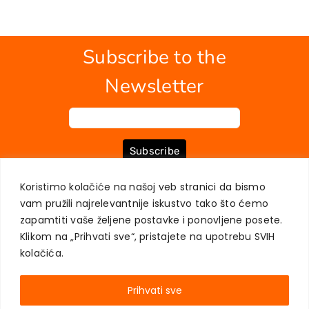
Subscribe to the
Newsletter
Subscribe
Koristimo kolačiće na našoj veb stranici da bismo
vam pružili najrelevantnije iskustvo tako što ćemo
ABOUT US
BOOKS
MY ACCOUNT
CONTACT
TERMS OF PURCHASE
zapamtiti vaše željene postavke i ponovljene posete.
USER PRIVACY PROTECTION
Klikom na „Prihvati sve“, pristajete na upotrebu SVIH
kolačića.
Prihvati sve
AKADEMSKA KNJIGA © 2023