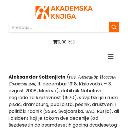
Skip
to
content
0,00 RSD
Toggle
Naviga
Home
About us
Aleksandar Solženjicin
(rus.
Александр Исаевич
Солженицын
, 11. decembar 1918, Kislovodsk – 3.
Books
avgust 2008, Moskva), dobitnik Nobelove
In preparation
nagrade za književnost (1970), sovjetski je i ruski
Sale
pisac, dramaturg, publicista, pesnik, društveni i
politički radnik (SSSR, Švajcarska, SAD, Rusija), ali
Authors
i disident koji je tokom dve decenije (od
News
šezdesetih do osamdesetih godina dvadesetog