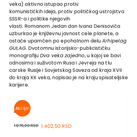
EU PROJECTS
veka) aktivno istupao protiv
komunističkih ideja, protiv političkog ustrojstva
Contact
SSSR-a i politike njegovih
vlasti. Romanom Jedan dan Ivana Denisoviča
uzburkao je književnu javnost cele planete, a
ostaće upamćen po epohalnom delu
Arhipelag
GULAG
. Dvotomnu istorijsko-publicističku
monografiju
Dva veka zajedno
, u kojoj se bavi
odnosima i suživotom Rusa i Jevreja na tlu
carske Rusije i Sovjetskog Saveza od kraja XVII
do kraja XX veka, napisao je na kraju spisateljske
karijere.
Akcija!
PRIČE I
1.870,00
RSD
1.402,50
RSD