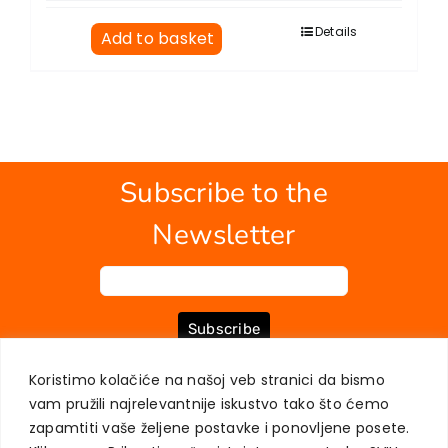
Details
Add to basket
Subscribe to the
Newsletter
Subscribe
Koristimo kolačiće na našoj veb stranici da bismo
vam pružili najrelevantnije iskustvo tako što ćemo
ABOUT US
BOOKS
MY ACCOUNT
CONTACT
TERMS OF PURCHASE
zapamtiti vaše željene postavke i ponovljene posete.
USER PRIVACY PROTECTION