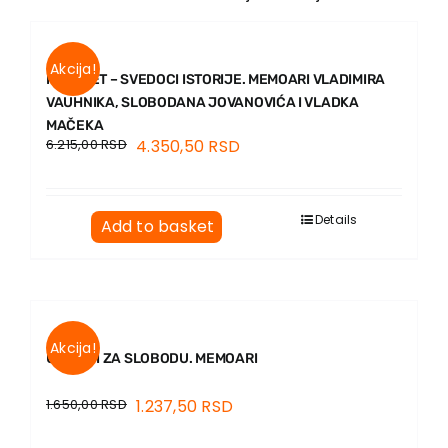
Akcija!
KOMPLET – SVEDOCI ISTORIJE. MEMOARI VLADIMIRA
VAUHNIKA, SLOBODANA JOVANOVIĆA I VLADKA
MAČEKA
6.215,00
RSD
4.350,50
RSD
Details
Add to basket
Akcija!
U BORBI ZA SLOBODU. MEMOARI
1.650,00
RSD
1.237,50
RSD