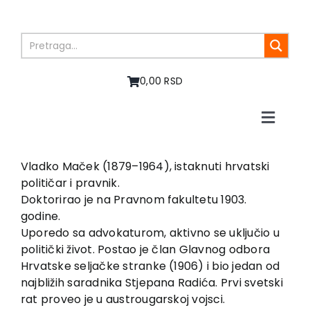
Skip
to
content
0,00 RSD
Toggle
Naviga
Home
About us
Vladko Maček (1879–1964), istaknuti hrvatski
političar i pravnik.
Books
Doktorirao je na Pravnom fakultetu 1903.
In preparation
godine.
Sale
Uporedo sa advokaturom, aktivno se uključio u
politički život. Postao je član Glavnog odbora
Authors
Hrvatske seljačke stranke (1906) i bio jedan od
News
najbližih saradnika Stjepana Radića. Prvi svetski
EU PROJECTS
rat proveo je u austrougarskoj vojsci.