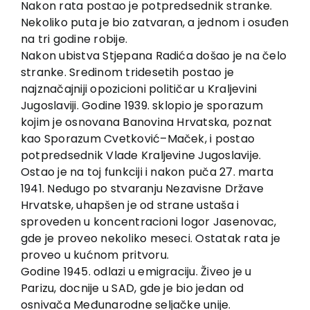
Nakon rata postao je potpredsednik stranke.
Contact
Nekoliko puta je bio zatvaran, a jednom i osuđen
na tri godine robije.
Nakon ubistva Stjepana Radića došao je na čelo
stranke. Sredinom tridesetih postao je
najznačajniji opozicioni političar u Kraljevini
Jugoslaviji. Godine 1939. sklopio je sporazum
kojim je osnovana Banovina Hrvatska, poznat
kao Sporazum Cvetković–Maček, i postao
potpredsednik Vlade Kraljevine Jugoslavije.
Ostao je na toj funkciji i nakon puča 27. marta
1941. Nedugo po stvaranju Nezavisne Države
Hrvatske, uhapšen je od strane ustaša i
sproveden u koncentracioni logor Jasenovac,
gde je proveo nekoliko meseci. Ostatak rata je
proveo u kućnom pritvoru.
Godine 1945. odlazi u emigraciju. Živeo je u
Parizu, docnije u SAD, gde je bio jedan od
osnivača Međunarodne seljačke unije.