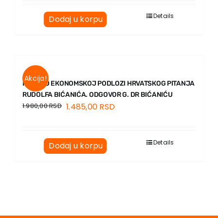
Details
Dodaj u korpu
Akcija!
ISTINA O EКONOMSКOJ PODLOZI HRVATSКOG PITANJA
RUDOLFA BIĆANIĆA. ODGOVOR G. DR BIĆANIĆU
1.980,00
RSD
1.485,00
RSD
Details
Dodaj u korpu