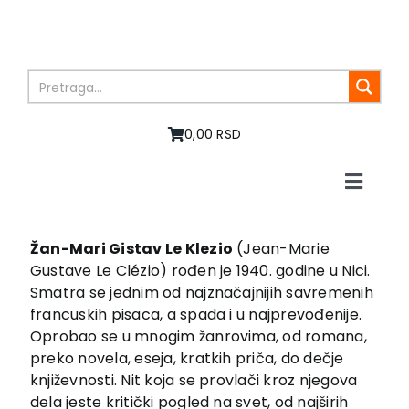
Skip
to
content
0,00 RSD
Toggle
Naviga
Početna
O nama
Žan-Mari Gistav Le Klezio
(Jean-Marie
Gustave Le Clézio) rođen je 1940. godine u Nici.
Knjige
Smatra se jednim od najznačajnijih savremenih
U pripremi
francuskih pisaca, a spada i u najprevođenije.
Akcija
Oprobao se u mnogim žanrovima, od romana,
preko novela, eseja, kratkih priča, do dečje
Autori
književnosti. Nit koja se provlači kroz njegova
Vesti
dela jeste kritički pogled na svet, od najširih