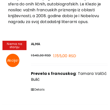
EU PROJEKTI
sfera do onih ličnih, autobiografskih. Le Klezio je
Kontakt
nosilac važnih francuskih priznanja iz oblasti
književnosti, a 2008. godine dobio je i Nobelovu
nagradu za svoj dotadašnji literarni opus.
Nema na
ALMA
stanju
1.540,00
RSD
1.155,00
RSD
Akcija!
Prevela s francuskog
: Tamara Valčić
Bulić
Details