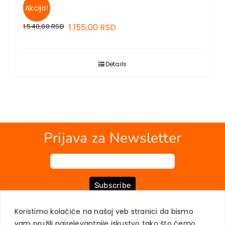
ALMA
Akcija!
1.540,00
RSD
1.155,00
RSD
Details
Prijava za Newsletter
Subscribe
Koristimo kolačiće na našoj veb stranici da bismo
vam pružili najrelevantnije iskustvo tako što ćemo