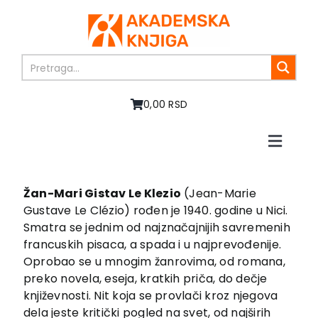
Skip
to
content
0,00 RSD
Toggle
Naviga
Početna
O nama
Žan-Mari Gistav Le Klezio
(Jean-Marie
Gustave Le Clézio) rođen je 1940. godine u Nici.
Knjige
Smatra se jednim od najznačajnijih savremenih
U pripremi
francuskih pisaca, a spada i u najprevođenije.
Akcija
Oprobao se u mnogim žanrovima, od romana,
preko novela, eseja, kratkih priča, do dečje
Autori
književnosti. Nit koja se provlači kroz njegova
Vesti
dela jeste kritički pogled na svet, od najširih