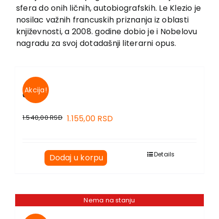
EU PROJEKTI
sfera do onih ličnih, autobiografskih. Le Klezio je
Kontakt
nosilac važnih francuskih priznanja iz oblasti
književnosti, a 2008. godine dobio je i Nobelovu
nagradu za svoj dotadašnji literarni opus.
Akcija!
OLUJA
1.540,00
RSD
1.155,00
RSD
Details
Dodaj u korpu
Nema na stanju