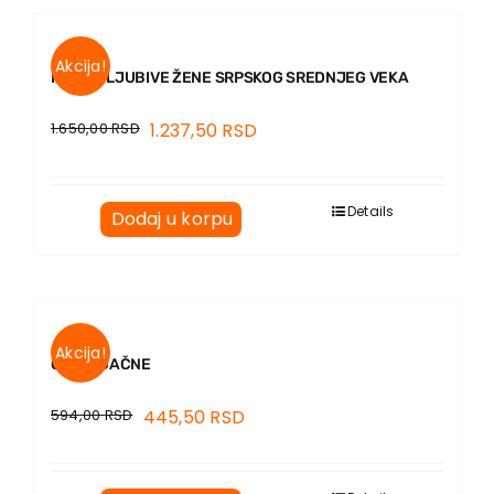
Akcija!
KNJIGOLJUBIVE ŽENE SRPSKOG SREDNJEG VEKA
1.650,00
RSD
1.237,50
RSD
Details
Dodaj u korpu
Akcija!
OČI SRDAČNE
594,00
RSD
445,50
RSD