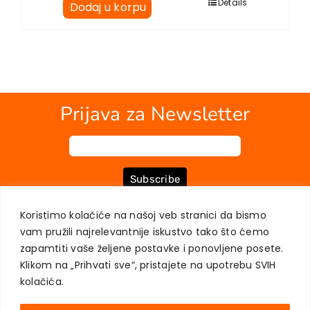
Details
Dodaj u korpu
Prijava za Newsletter
Subscribe
Koristimo kolačiće na našoj veb stranici da bismo
vam pružili najrelevantnije iskustvo tako što ćemo
O NAMA
KNJIGE
MOJ NALOG
KONTAKT
USLOVI KUPOVINE
zapamtiti vaše željene postavke i ponovljene posete.
ZAŠTITA PRIVATNOSTI KORISNIKA
Klikom na „Prihvati sve“, pristajete na upotrebu SVIH
kolačića.