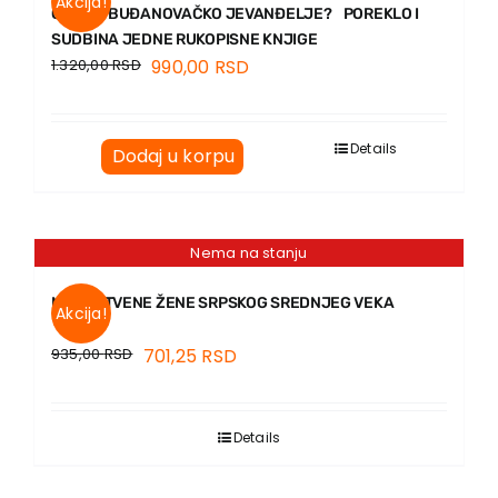
Akcija!
GDE JE BUĐANOVAČKO JEVANĐELJE? POREKLO I
SUDBINA JEDNE RUKOPISNE KNJIGE
1.320,00
RSD
990,00
RSD
Details
Dodaj u korpu
Nema na stanju
MUŽASTVENE ŽENE SRPSKOG SREDNJEG VEKA
Akcija!
935,00
RSD
701,25
RSD
Details