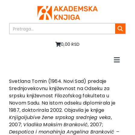
Skip
to
content
0,00 RSD
Toggle
Naviga
Početna
O nama
Svetlana Tomin (1964. Novi Sad) predaje
Srednjovekovnu književnost na Odseku za
Knjige
srpsku književnost Filozofskog fakulteta u
U pripremi
Novom Sadu. Na istom odseku diplomirala je
Akcija
1987, doktorirala 2002. Objavila je knjige
Knji
g
olju
b
ive žene sr
p
sko
g
sre
d
nje
g
veka
,
Autori
2007;
Vla
d
ika
Maksim Branković
, 2007;
Vesti
Des
p
o
t
ica i monahinja An
g
elina Branković –