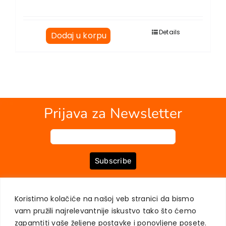
Details
Dodaj u korpu
Prijava za Newsletter
Subscribe
Koristimo kolačiće na našoj veb stranici da bismo
O NAMA
KNJIGE
MOJ NALOG
KONTAKT
USLOVI KUPOVINE
vam pružili najrelevantnije iskustvo tako što ćemo
ZAŠTITA PRIVATNOSTI KORISNIKA
zapamtiti vaše željene postavke i ponovljene posete.