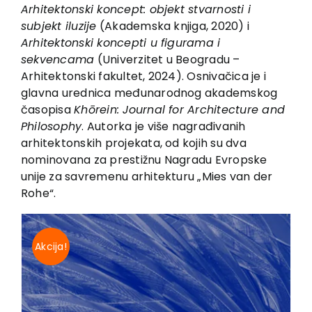
EU PROJEKTI
Arhitektonski koncept: objekt stvarnosti i
subjekt iluzije
(Akademska knjiga, 2020) i
Kontakt
Arhitektonski koncepti u figurama i
sekvencama
(Univerzitet u Beogradu –
Arhitektonski fakultet, 2024). Osnivačica je i
glavna urednica međunarodnog akademskog
časopisa
Khōrein: Journal for Architecture and
Philosophy
. Autorka je više nagrađivanih
arhitektonskih projekata, od kojih su dva
nominovana za prestižnu Nagradu Evropske
unije za savremenu arhitekturu „Mies van der
Rohe“.
Akcija!