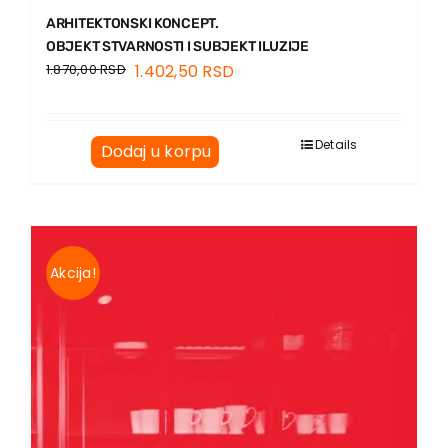
ARHITEKTONSKI KONCEPT.
OBJEKT STVARNOSTI I SUBJEKT ILUZIJE
1.870,00
RSD
1.402,50
RSD
Details
Dodaj u korpu
Akcija!