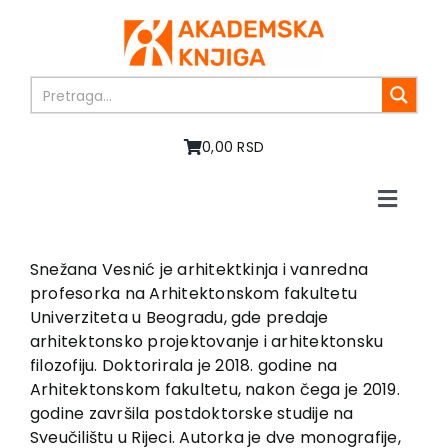
Skip
to
content
0,00 RSD
Toggle
Naviga
Početna
O nama
Snežana Vesnić je arhitektkinja i vanredna
profesorka na Arhitektonskom fakultetu
Knjige
Univerziteta u Beogradu, gde predaje
U pripremi
arhitektonsko projektovanje i arhitektonsku
Akcija
filozofiju. Doktorirala je 2018. godine na
Arhitektonskom fakultetu, nakon čega je 2019.
Autori
godine završila postdoktorske studije na
Vesti
Sveučilištu u Rijeci. Autorka je dve monografije,