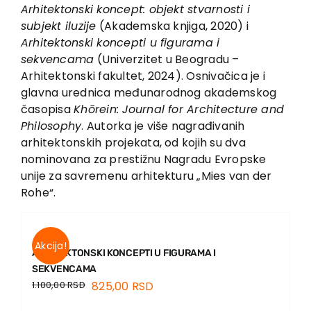
EU PROJEKTI
Arhitektonski koncept: objekt stvarnosti i
subjekt iluzije
(Akademska knjiga, 2020) i
Kontakt
Arhitektonski koncepti u figurama i
sekvencama
(Univerzitet u Beogradu –
Arhitektonski fakultet, 2024). Osnivačica je i
glavna urednica međunarodnog akademskog
časopisa
Khōrein: Journal for Architecture and
Philosophy
. Autorka je više nagrađivanih
arhitektonskih projekata, od kojih su dva
nominovana za prestižnu Nagradu Evropske
unije za savremenu arhitekturu „Mies van der
Rohe“.
Akcija!
ARHITEKTONSKI KONCEPTI U FIGURAMA I
SEKVENCAMA
1.100,00
RSD
825,00
RSD