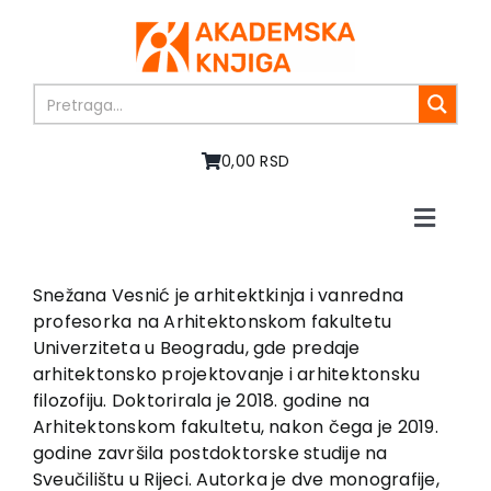
Skip
to
content
0,00 RSD
Toggle
Naviga
Početna
O nama
Snežana Vesnić je arhitektkinja i vanredna
profesorka na Arhitektonskom fakultetu
Knjige
Univerziteta u Beogradu, gde predaje
U pripremi
arhitektonsko projektovanje i arhitektonsku
Akcija
filozofiju. Doktorirala je 2018. godine na
Arhitektonskom fakultetu, nakon čega je 2019.
Autori
godine završila postdoktorske studije na
Vesti
Sveučilištu u Rijeci. Autorka je dve monografije,