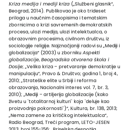
EU PROJEKTI
Кriza medija i mediji kriza
(„Službeni glasnik“,
Beograd, 2014). Publikovao je oko trideset
Kontakt
priloga u naučnim časopisima i tematskim
zbornicima o krizi savremenih demokratskih
procesa, ulozi medija, ulozi intelektualca, o
obrazovnim procesima, civilnom društvu, iz
sociologije religije. Najznačjaniji radovi su „Mediji i
globalizacija“ (2003) u zborniku
Aspekti
globalizacije
,
Beogradska otvorena škola i
Dosije
; „Velika kriza – pretvaranje demokratije u
manipulaciju“, Pravo & Društvo; godina 1, broj 4,
2010; „Strateške elite u Srbiji i reforma
obrazovanja, Nacionalni interes vol. 7, br. 3,
2010); „Mediji – artiljerija globalizacije (kako
živetu u `totalitarnoj kulturi` koja `deluje kao
proizvodnja pokornosti`)“, Кultura, br. 138, 2013;
„Nema zamene za kritičkog intelektualca“,
Radio Beograd, Treći program, LETO-JESEN
2013, broj 155-156; „Briselska despotija