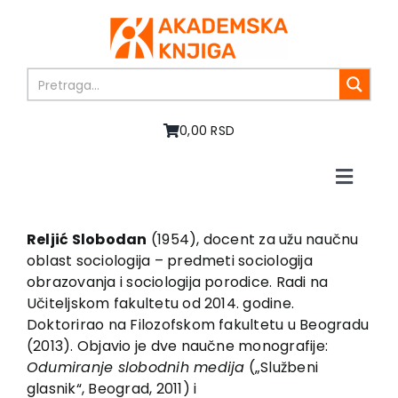
Skip
to
content
0,00 RSD
Toggle
Naviga
Početna
O nama
Reljić Slobodan
(1954), docent za užu naučnu
oblast sociologija – predmeti sociologija
Knjige
obrazovanja i sociologija porodice. Radi na
U pripremi
Učiteljskom fakultetu od 2014. godine.
Akcija
Doktorirao na Filozofskom fakultetu u Beogradu
(2013). Objavio je dve naučne monografije:
Autori
Odumiranje slobodnih medija
(„Službeni
Vesti
glasnik“, Beograd, 2011) i