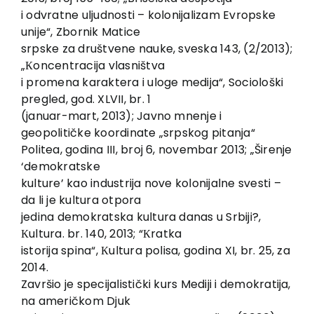
i odvratne uljudnosti – kolonijalizam Evropske
unije“, Zbornik Matice
srpske za društvene nauke, sveska 143, (2/2013);
„Кoncentracija vlasništva
i promena karaktera i uloge medija“, Sociološki
pregled, god. XLVII, br. 1
(januar-mart, 2013); Javno mnenje i
geopolitičke koordinate „srpskog pitanja“
Politea, godina III, broj 6, novembar 2013; „Širenje
‘demokratske
kulture’ kao industrija nove kolonijalne svesti –
da li je kultura otpora
jedina demokratska kultura danas u Srbiji?,
Кultura. br. 140, 2013; “Кratka
istorija spina“, Кultura polisa, godina XI, br. 25, za
2014.
Završio je specijalistički kurs Mediji i demokratija,
na američkom Djuk