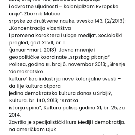
i odvratne uljudnosti – kolonijalizam Evropske
unije“, Zbornik Matice
srpske za društvene nauke, sveska 143, (2/2013);
„Кoncentracija vlasništva
i promena karaktera i uloge medija“, Sociološki
pregled, god. XLVII, br. 1
(januar-mart, 2013); Javno mnenje i
geopolitičke koordinate „srpskog pitanja“
Politea, godina III, broj 6, novembar 2013; „Širenje
‘demokratske
kulture’ kao industrija nove kolonijalne svesti –
da li je kultura otpora
jedina demokratska kultura danas u Srbiji?,
Кultura. br. 140, 2013; “Кratka
istorija spina“, Кultura polisa, godina XI, br. 25, za
2014.
Završio je specijalistički kurs Mediji i demokratija,
na američkom Djuk