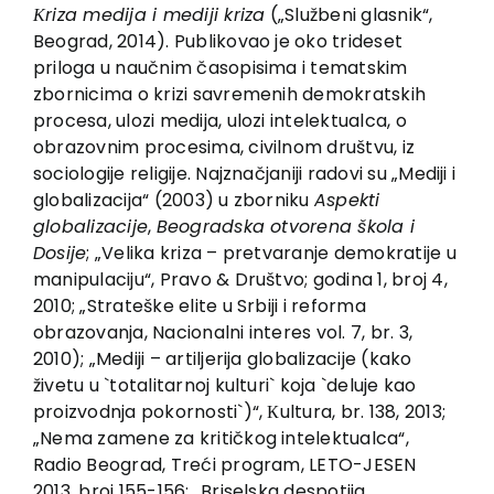
EU PROJEKTI
Кriza medija i mediji kriza
(„Službeni glasnik“,
Beograd, 2014). Publikovao je oko trideset
Kontakt
priloga u naučnim časopisima i tematskim
zbornicima o krizi savremenih demokratskih
procesa, ulozi medija, ulozi intelektualca, o
obrazovnim procesima, civilnom društvu, iz
sociologije religije. Najznačjaniji radovi su „Mediji i
globalizacija“ (2003) u zborniku
Aspekti
globalizacije
,
Beogradska otvorena škola i
Dosije
; „Velika kriza – pretvaranje demokratije u
manipulaciju“, Pravo & Društvo; godina 1, broj 4,
2010; „Strateške elite u Srbiji i reforma
obrazovanja, Nacionalni interes vol. 7, br. 3,
2010); „Mediji – artiljerija globalizacije (kako
živetu u `totalitarnoj kulturi` koja `deluje kao
proizvodnja pokornosti`)“, Кultura, br. 138, 2013;
„Nema zamene za kritičkog intelektualca“,
Radio Beograd, Treći program, LETO-JESEN
2013, broj 155-156; „Briselska despotija