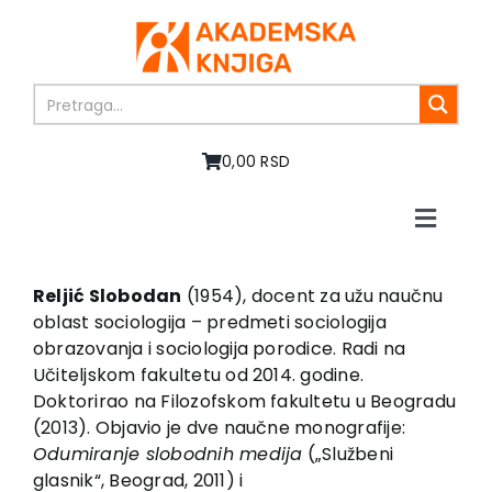
Skip
to
content
0,00 RSD
Toggle
Naviga
Početna
O nama
Reljić Slobodan
(1954), docent za užu naučnu
oblast sociologija – predmeti sociologija
Knjige
obrazovanja i sociologija porodice. Radi na
U pripremi
Učiteljskom fakultetu od 2014. godine.
Akcija
Doktorirao na Filozofskom fakultetu u Beogradu
(2013). Objavio je dve naučne monografije:
Autori
Odumiranje slobodnih medija
(„Službeni
Vesti
glasnik“, Beograd, 2011) i