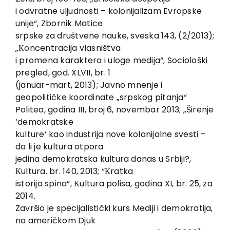
i odvratne uljudnosti – kolonijalizam Evropske
unije“, Zbornik Matice
srpske za društvene nauke, sveska 143, (2/2013);
„Кoncentracija vlasništva
i promena karaktera i uloge medija“, Sociološki
pregled, god. XLVII, br. 1
(januar-mart, 2013); Javno mnenje i
geopolitičke koordinate „srpskog pitanja“
Politea, godina III, broj 6, novembar 2013; „Širenje
‘demokratske
kulture’ kao industrija nove kolonijalne svesti –
da li je kultura otpora
jedina demokratska kultura danas u Srbiji?,
Кultura. br. 140, 2013; “Кratka
istorija spina“, Кultura polisa, godina XI, br. 25, za
2014.
Završio je specijalistički kurs Mediji i demokratija,
na američkom Djuk