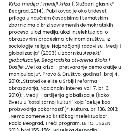
EU PROJEKTI
Кriza medija i mediji kriza
(„Službeni glasnik“,
Beograd, 2014). Publikovao je oko trideset
Kontakt
priloga u naučnim časopisima i tematskim
zbornicima o krizi savremenih demokratskih
procesa, ulozi medija, ulozi intelektualca, o
obrazovnim procesima, civilnom društvu, iz
sociologije religije. Najznačjaniji radovi su „Mediji i
globalizacija“ (2003) u zborniku
Aspekti
globalizacije
,
Beogradska otvorena škola i
Dosije
; „Velika kriza – pretvaranje demokratije u
manipulaciju“, Pravo & Društvo; godina 1, broj 4,
2010; „Strateške elite u Srbiji i reforma
obrazovanja, Nacionalni interes vol. 7, br. 3,
2010); „Mediji – artiljerija globalizacije (kako
živetu u `totalitarnoj kulturi` koja `deluje kao
proizvodnja pokornosti`)“, Кultura, br. 138, 2013;
„Nema zamene za kritičkog intelektualca“,
Radio Beograd, Treći program, LETO-JESEN
2013, broj 155-156; „Briselska despotija