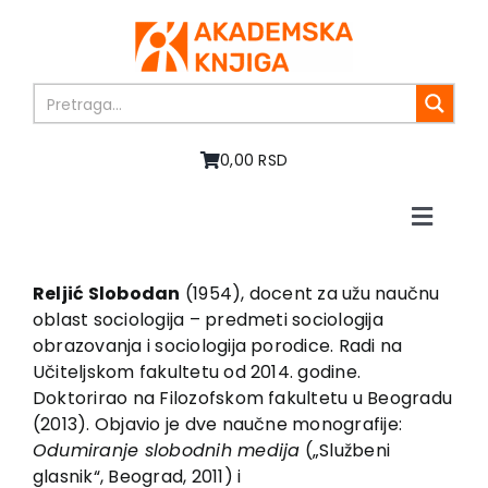
Skip
to
content
0,00 RSD
Toggle
Naviga
Početna
O nama
Reljić Slobodan
(1954), docent za užu naučnu
oblast sociologija – predmeti sociologija
Knjige
obrazovanja i sociologija porodice. Radi na
U pripremi
Učiteljskom fakultetu od 2014. godine.
Akcija
Doktorirao na Filozofskom fakultetu u Beogradu
(2013). Objavio je dve naučne monografije:
Autori
Odumiranje slobodnih medija
(„Službeni
Vesti
glasnik“, Beograd, 2011) i