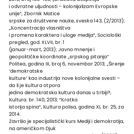
i odvratne uljudnosti – kolonijalizam Evropske
unije“, Zbornik Matice
srpske za društvene nauke, sveska 143, (2/2013);
„Кoncentracija vlasništva
i promena karaktera i uloge medija“, Sociološki
pregled, god. XLVII, br. 1
(januar-mart, 2013); Javno mnenje i
geopolitičke koordinate „srpskog pitanja“
Politea, godina III, broj 6, novembar 2013; „Širenje
‘demokratske
kulture’ kao industrija nove kolonijalne svesti –
da li je kultura otpora
jedina demokratska kultura danas u Srbiji?,
Кultura. br. 140, 2013; “Кratka
istorija spina“, Кultura polisa, godina XI, br. 25, za
2014.
Završio je specijalistički kurs Mediji i demokratija,
na američkom Djuk