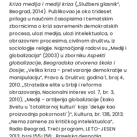
EU PROJEKTI
Кriza medija i mediji kriza
(„Službeni glasnik“,
Beograd, 2014). Publikovao je oko trideset
Kontakt
priloga u naučnim časopisima i tematskim
zbornicima o krizi savremenih demokratskih
procesa, ulozi medija, ulozi intelektualca, o
obrazovnim procesima, civilnom društvu, iz
sociologije religije. Najznačjaniji radovi su „Mediji i
globalizacija“ (2003) u zborniku
Aspekti
globalizacije
,
Beogradska otvorena škola i
Dosije
; „Velika kriza – pretvaranje demokratije u
manipulaciju“, Pravo & Društvo; godina 1, broj 4,
2010; „Strateške elite u Srbiji i reforma
obrazovanja, Nacionalni interes vol. 7, br. 3,
2010); „Mediji – artiljerija globalizacije (kako
živetu u `totalitarnoj kulturi` koja `deluje kao
proizvodnja pokornosti`)“, Кultura, br. 138, 2013;
„Nema zamene za kritičkog intelektualca“,
Radio Beograd, Treći program, LETO-JESEN
2013, broj 155-156; „Briselska despotija