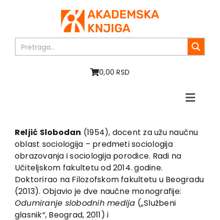
Skip
to
content
0,00 RSD
Toggle
Naviga
Početna
O nama
Reljić Slobodan
(1954), docent za užu naučnu
oblast sociologija – predmeti sociologija
Knjige
obrazovanja i sociologija porodice. Radi na
U pripremi
Učiteljskom fakultetu od 2014. godine.
Akcija
Doktorirao na Filozofskom fakultetu u Beogradu
(2013). Objavio je dve naučne monografije:
Autori
Odumiranje slobodnih medija
(„Službeni
Vesti
glasnik“, Beograd, 2011) i