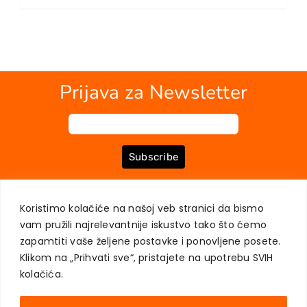
EU PROJEKTI
Kontakt
Prijava za Newsletter
Subscribe
Koristimo kolačiće na našoj veb stranici da bismo
O NAMA
KNJIGE
MOJ NALOG
KONTAKT
USLOVI KUPOVINE
vam pružili najrelevantnije iskustvo tako što ćemo
ZAŠTITA PRIVATNOSTI KORISNIKA
zapamtiti vaše željene postavke i ponovljene posete.
Klikom na „Prihvati sve“, pristajete na upotrebu SVIH
kolačića.