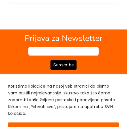
EU PROJEKTI
Kontakt
Prijava za Newsletter
Subscribe
Koristimo kolačiće na našoj veb stranici da bismo
O NAMA
KNJIGE
MOJ NALOG
KONTAKT
USLOVI KUPOVINE
vam pružili najrelevantnije iskustvo tako što ćemo
ZAŠTITA PRIVATNOSTI KORISNIKA
zapamtiti vaše željene postavke i ponovljene posete.
Klikom na „Prihvati sve“, pristajete na upotrebu SVIH
kolačića.