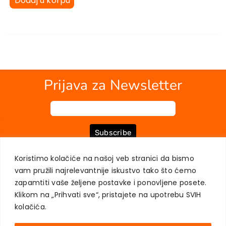
Dodaj u korpu
Kontakt
Prijava za Newsletter
Subscribe
Koristimo kolačiće na našoj veb stranici da bismo
vam pružili najrelevantnije iskustvo tako što ćemo
O NAMA
KNJIGE
MOJ NALOG
KONTAKT
USLOVI KUPOVINE
zapamtiti vaše željene postavke i ponovljene posete.
ZAŠTITA PRIVATNOSTI KORISNIKA
Klikom na „Prihvati sve“, pristajete na upotrebu SVIH
kolačića.