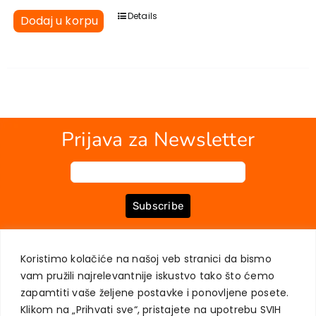
EU PROJEKTI
Details
Dodaj u korpu
Kontakt
Prijava za Newsletter
Subscribe
Koristimo kolačiće na našoj veb stranici da bismo
O NAMA
KNJIGE
MOJ NALOG
KONTAKT
USLOVI KUPOVINE
vam pružili najrelevantnije iskustvo tako što ćemo
ZAŠTITA PRIVATNOSTI KORISNIKA
zapamtiti vaše željene postavke i ponovljene posete.
Klikom na „Prihvati sve“, pristajete na upotrebu SVIH