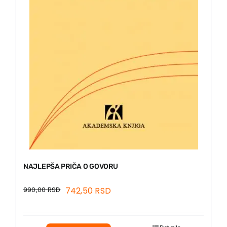
EU PROJEKTI
Kontakt
NAJLEPŠA PRIČA O GOVORU
990,00
RSD
742,50
RSD