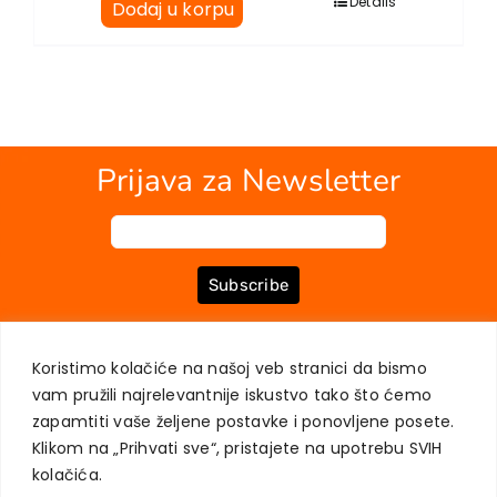
Details
Dodaj u korpu
Prijava za Newsletter
Subscribe
Koristimo kolačiće na našoj veb stranici da bismo
O NAMA
KNJIGE
MOJ NALOG
KONTAKT
USLOVI KUPOVINE
vam pružili najrelevantnije iskustvo tako što ćemo
ZAŠTITA PRIVATNOSTI KORISNIKA
zapamtiti vaše željene postavke i ponovljene posete.
Klikom na „Prihvati sve“, pristajete na upotrebu SVIH
kolačića.