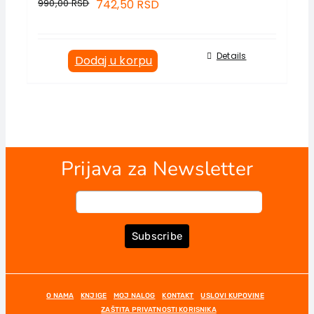
990,00
RSD
742,50
RSD
Details
Dodaj u korpu
Prijava za Newsletter
Subscribe
O NAMA
KNJIGE
MOJ NALOG
KONTAKT
USLOVI KUPOVINE
ZAŠTITA PRIVATNOSTI KORISNIKA