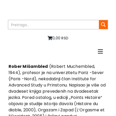
Skip
to
content
0,00 RSD
Toggle
Naviga
Početna
Rober Mišambled
(Robert Muchembled,
O nama
1944), profesor je na univerzitetu Pariz -Sever
Knjige
(Paris -Nord), nekadašnji član Institute for
Advanced Study u Prinstonu. Napisao je više od
U pripremi
dvadeset knjiga prevedenih na dvadesetak
Akcija
jezika. Pored ostalog, u ediciji „Points Histoire“
Autori
objavio je studije Istorija đavola (Histoire du
Vesti
diable, 2000), Orgazam i Zapad (L’Orgasme et