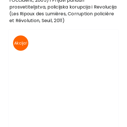
l’Occident, 2005) i Prljavi panduri
EU PROJEKTI
prosvetiteljstva, policijska korupcija i Revolucija
Kontakt
(Les Ripoux des Lumières, Corruption policière
et Révolution, Seuil, 2011)
Akcija!