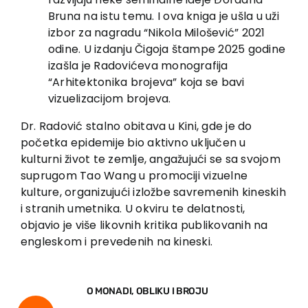
Bruna na istu temu. I ova kniga je ušla u uži
izbor za nagradu “Nikola Milošević” 2021
odine. U izdanju Čigoja štampe 2025 godine
izašla je Radovićeva monografija
“Arhitektonika brojeva” koja se bavi
vizuelizacijom brojeva.
Dr. Radović stalno obitava u Kini, gde je do
početka epidemije bio aktivno uključen u
kulturni život te zemlje, angažujući se sa svojom
suprugom Tao Wang u promociji vizuelne
kulture, organizujući izložbe savremenih kineskih
i stranih umetnika. U okviru te delatnosti,
objavio je više likovnih kritika publikovanih na
engleskom i prevedenih na kineski.
O MONADI, OBLIKU I BROJU