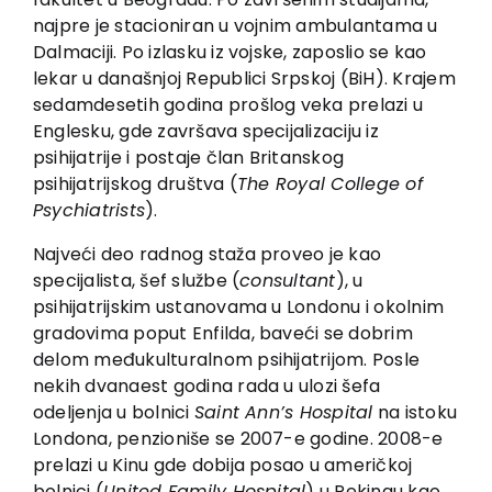
Vesti
najpre je stacioniran u vojnim ambulantama u
EU PROJEKTI
Dalmaciji. Po izlasku iz vojske, zaposlio se kao
lekar u današnjoj Republici Srpskoj (BiH). Krajem
Kontakt
sedamdesetih godina prošlog veka prelazi u
Englesku, gde završava specijalizaciju iz
psihijatrije i postaje član Britanskog
psihijatrijskog društva (
The Royal College of
Psychiatrists
).
Najveći deo radnog staža proveo je kao
specijalista, šef službe (
consultant
), u
psihijatrijskim ustanovama u Londonu i okolnim
gradovima poput Enfilda, baveći se dobrim
delom međukulturalnom psihijatrijom. Posle
nekih dvanaest godina rada u ulozi šefa
odeljenja u bolnici
Saint Ann
’s Hospital
na istoku
Londona, penzioniše se 2007-e godine. 2008-e
prelazi u Kinu gde dobija posao u američkoj
bolnici (
United Family Hospital
) u Pekingu kao