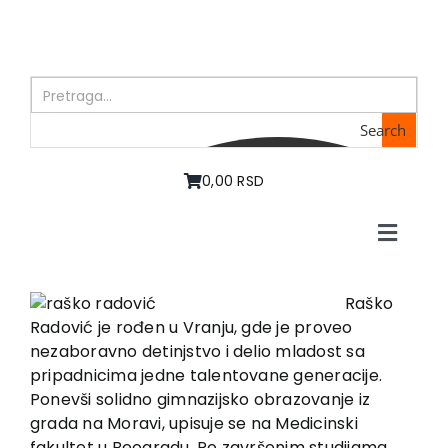
Skip
to
content
Search
0,00 RSD
Toggle
Naviga
Početna
O nama
Raško
Radović je rođen u Vranju, gde je proveo
Knjige
nezaboravno detinjstvo i delio mladost sa
U pripremi
pripadnicima jedne talentovane generacije.
Akcija
Ponevši solidno gimnazijsko obrazovanje iz
grada na Moravi, upisuje se na Medicinski
Autori
fakultet u Beogradu. Po završenim studijama,