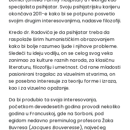
specijalista psihijatar. Svoju psihijatrijsku karijeru
okončava 2011-e kako bi se potpuno posvetio
svojim drugim interesovanjima, nadasve filozofiji.
Kredo dr. Radovića je da psihijatar treba da
raspolaže širim humanističkim obrazovanjem
kako bi bolje razumeo ljude i njihove probleme.
Sledeći tu ideju vodilju, on se celog svog veka
zanimao za kulture raznih naroda, za klasičnu
literaturu, filozofiju i umetnost. Od rane mladosti
pasionirani tragalac za vizuelnim stvarima, on
se posebno interesuje za teoriju forme i izraza,
kao i za vizuelno opažanje.
Da bi produbio ta svoja interesovanja,
početkom devedesetih godina provodi nekoliko
godina u Francuskoj, gde na Sorboni, pod
egidom nedavno preminulog profesora Žaka
Buvresa (
Jacques Bouveresse
), najvećeg