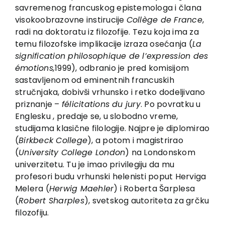
savremenog francuskog epistemologa i člana
visokoobrazovne instirucije
Collège de France
,
radi na doktoratu iz filozofije. Tezu koja ima za
temu filozofske implikacije izraza osećanja (
La
signification philosophique de l
’expression des
émotions
,
1999), odbranio je pred komisijom
sastavljenom od eminentnih francuskih
stručnjaka, dobivši vrhunsko i retko dodeljivano
priznanje –
félicitations du jury
. Po povratku u
Englesku , predaje se, u slobodno vreme,
studijama klasične filologije. Najpre je diplomirao
(
Birkbeck College
), a potom i magistrirao
(
University College London
) na Londonskom
univerzitetu. Tu je imao privilegiju da mu
profesori budu vrhunski helenisti poput Herviga
Melera (
Herwig Maehler
) i Roberta Šarplesa
(
Robert Sharples
), svetskog autoriteta za grčku
filozofiju.