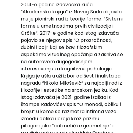
2014-e godine izdavačka kuća
“Akademska knjiga” iz Novog Sada objavila
mu je pionirski rad iz teorije forme: “Sistemi
forme u umetnostima prvih civilizacija i
Grčke”. 2017-e godine kod istog izdavača
pojavio se njegov spis “O prozračnosti,
dubini i boji” koji se bavi filozofskim
aspektima vizuelnog opažanja a zasniva se
na autorovom dugogodišnjem
interesovanju za kognitivnu psihologiju.
Knjiga je ušla u uži izbor od šest finalista za
nagradu “Nikola Milošević” za najbolji rad iz
filozofije i estetike na srpskom jeziku. Kod
istog izdavača je 2021. godine izašao iz
štampe Radovićev spis “O monadi, obliku i
broju” u kome se razmatra intimna veza
između oblika i broja kroz prizmu
pitagorejske “aritmetičke geometrije” i
razvijaju neke seminalne ideje Đordana