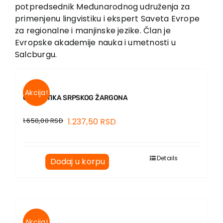
EU PROJEKTI
potpredsednik Međunarodnog udruženja za
primenjenu lingvistiku i ekspert Saveta Evrope
Kontakt
za regionalne i manjinske jezike. Član je
Evropske akademije nauka i umetnosti u
Salcburgu.
Akcija!
GRAMATIKA SRPSKOG ŽARGONA
1.650,00
RSD
1.237,50
RSD
Details
Dodaj u korpu
Akcija!