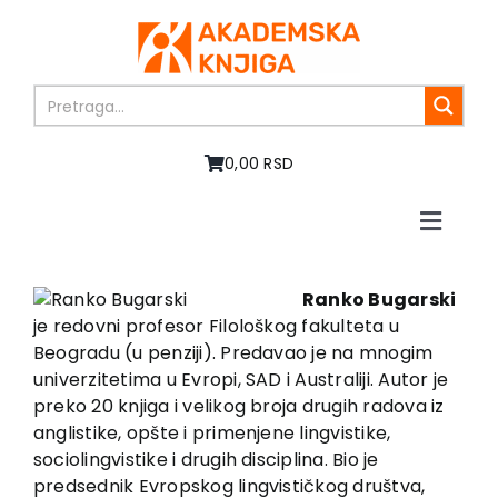
Skip
to
content
0,00 RSD
Toggle
Naviga
Početna
O nama
Ranko Bugarski
je redovni profesor Filološkog fakulteta u
Knjige
Beogradu (u penziji). Predavao je na mnogim
U pripremi
univerzitetima u Evropi, SAD i Australiji. Autor je
Akcija
preko 20 knjiga i velikog broja drugih radova iz
anglistike, opšte i primenjene lingvistike,
Autori
sociolingvistike i drugih disciplina. Bio je
Vesti
predsednik Evropskog lingvističkog društva,