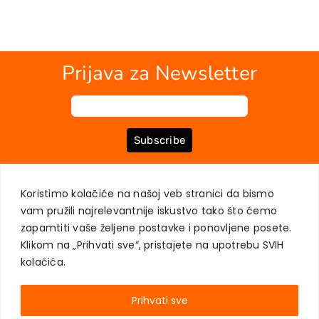
Prijava za Newsletter
Subscribe
Koristimo kolačiće na našoj veb stranici da bismo
O NAMA
KNJIGE
MOJ NALOG
KONTAKT
USLOVI KUPOVINE
vam pružili najrelevantnije iskustvo tako što ćemo
ZAŠTITA PRIVATNOSTI KORISNIKA
zapamtiti vaše željene postavke i ponovljene posete.
Klikom na „Prihvati sve“, pristajete na upotrebu SVIH
kolačića.
Prihvati sve
AKADEMSKA KNJIGA © 2023