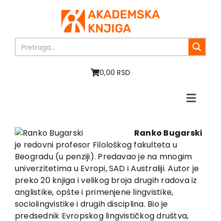
Skip
to
content
0,00 RSD
Toggle
Naviga
Početna
O nama
Ranko Bugarski
je redovni profesor Filološkog fakulteta u
Knjige
Beogradu (u penziji). Predavao je na mnogim
U pripremi
univerzitetima u Evropi, SAD i Australiji. Autor je
Akcija
preko 20 knjiga i velikog broja drugih radova iz
anglistike, opšte i primenjene lingvistike,
Autori
sociolingvistike i drugih disciplina. Bio je
Vesti
predsednik Evropskog lingvističkog društva,