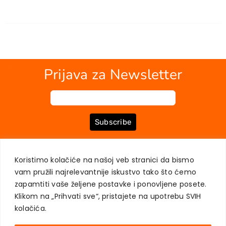
Prijava za Newsletter
Subscribe
Koristimo kolačiće na našoj veb stranici da bismo
O NAMA
KNJIGE
MOJ NALOG
KONTAKT
USLOVI KUPOVINE
vam pružili najrelevantnije iskustvo tako što ćemo
ZAŠTITA PRIVATNOSTI KORISNIKA
zapamtiti vaše željene postavke i ponovljene posete.
Klikom na „Prihvati sve“, pristajete na upotrebu SVIH
kolačića.