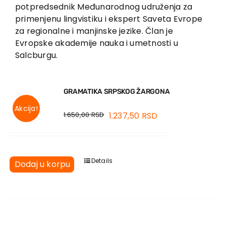
EU PROJEKTI
potpredsednik Međunarodnog udruženja za
primenjenu lingvistiku i ekspert Saveta Evrope
Kontakt
za regionalne i manjinske jezike. Član je
Evropske akademije nauka i umetnosti u
Salcburgu.
GRAMATIKA SRPSKOG ŽARGONA
Akcija!
1.650,00
RSD
1.237,50
RSD
Details
Dodaj u korpu