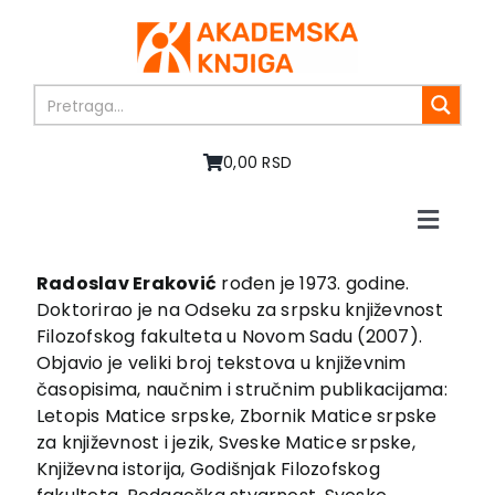
Skip
to
content
0,00 RSD
Toggle
Naviga
Početna
Radoslav Eraković
rođen je 1973. godine.
O nama
Doktorirao je na Odseku za srpsku književnost
Knjige
Filozofskog fakulteta u Novom Sadu (2007).
Objavio je veliki broj tekstova u književnim
U pripremi
časopisima, naučnim i stručnim publikacijama:
Akcija
Letopis Matice srpske, Zbornik Matice srpske
Autori
za književnost i jezik, Sveske Matice srpske,
Vesti
Književna istorija, Godišnjak Filozofskog