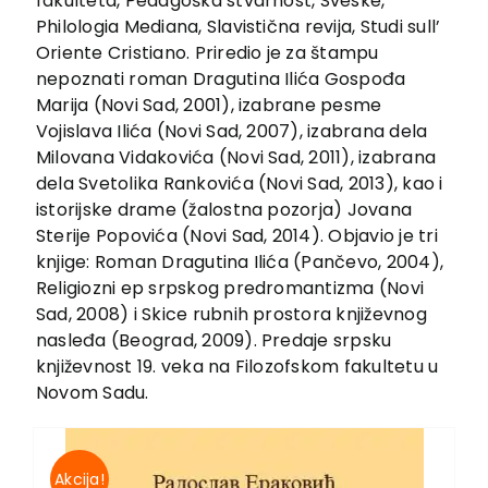
fakulteta, Pedagoška stvarnost, Sveske,
EU PROJEKTI
Philologia Mediana, Slavistična revija, Studi sull’
Kontakt
Oriente Cristiano. Priredio je za štampu
nepoznati roman Dragutina Ilića Gospođa
Marija (Novi Sad, 2001), izabrane pesme
Vojislava Ilića (Novi Sad, 2007), izabrana dela
Milovana Vidakovića (Novi Sad, 2011), izabrana
dela Svetolika Rankovića (Novi Sad, 2013), kao i
istorijske drame (žalostna pozorja) Jovana
Sterije Popovića (Novi Sad, 2014). Objavio je tri
knjige: Roman Dragutina Ilića (Pančevo, 2004),
Religiozni ep srpskog predromantizma (Novi
Sad, 2008) i Skice rubnih prostora književnog
nasleđa (Beograd, 2009). Predaje srpsku
književnost 19. veka na Filozofskom fakultetu u
Novom Sadu.
Akcija!