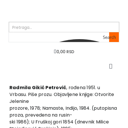
Skip
to
content
Search
0,00 RSD
Toggle
Naviga
Početna
O nama
Radmila Gikić Petrović
, rođena 1951. u
Vrbasu. Piše prozu. Objavljene knjige: Otvorite
Knjige
Jelenine
U pripremi
prozore, 1978; Namaste, Indijo, 1984. (putopisna
Akcija
proza, prevedena na rusin-
ski 1986); U Fruškoj gori 1854 (dnevnik Milice
Autori