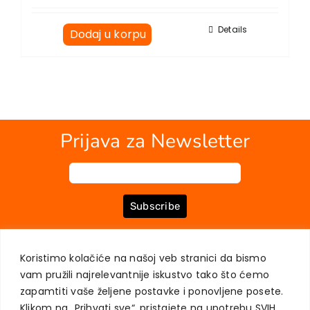
Details
Dodaj u korpu
Prijava za Newsletter
Subscribe
Koristimo kolačiće na našoj veb stranici da bismo
O NAMA
KNJIGE
MOJ NALOG
KONTAKT
USLOVI KUPOVINE
vam pružili najrelevantnije iskustvo tako što ćemo
ZAŠTITA PRIVATNOSTI KORISNIKA
zapamtiti vaše željene postavke i ponovljene posete.
Klikom na „Prihvati sve“, pristajete na upotrebu SVIH