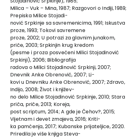
Stojadinović Srpkinje), 1985;
Vesti
Milica – Vuk – Mina, 1987; Razgovori o Indiji, 1989;
EU PROJEKTI
Prepiska Milice Stojadi-
Kontakt
nović Srpkinje sa savremenicima, 1991; Iskustva
proze, 1993; Tokovi savremene
proze, 2002; U potrazi za glavnim junakom,
priče, 2003; Srpkinjin krug kredom
(pesme i proza posvećeni Milici Stojadinović
Srpkinji), 2006; Bibliografija
radova o Milici Stojadinović Srpkinji, 2007;
Dnevnik Anke Obrenović, 2007; Li-
kovi u Dnevniku Anke Obrenović, 2007; Zdravo,
Indijo, 2008; Život i književ-
no delo Milice Stojadinović Srpkinje, 2010; Stara
priča, priče, 2013; Koreja,
post scriptum, 2014; A gde je Čehov?, 2015;
Vijetnam i devet zmajeva, 2016; Kriti-
ka pamćenja, 2017; Kubanske prijateljice, 2020.
Priredila je više knjiga Steva-