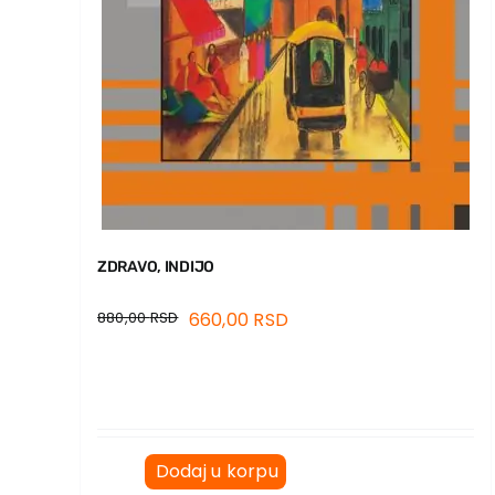
ZDRAVO, INDIJO
880,00
RSD
660,00
RSD
Dodaj u korpu