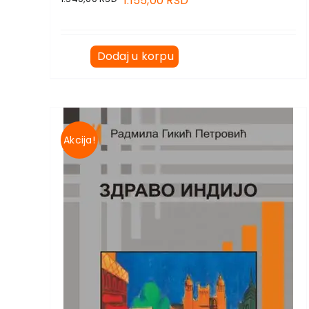
1.155,00
RSD
Dodaj u korpu
Akcija!