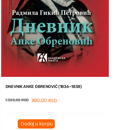
DNEVNIK ANKE OBRENOVIĆ (1836–1838)
1.320,00
RSD
990,00
RSD
Dodaj u korpu