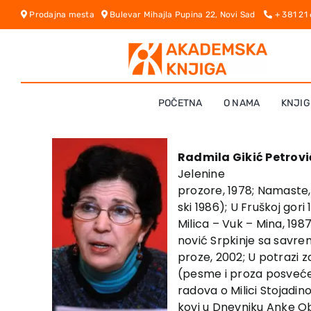
Skip
Prodajna mesta
Bulevar Mihajla Pupina 22, Novi Sad
+ 381 21
to
content
POČETNA
O NAMA
KNJIG
Radmila Gikić Petrovi
Jelenine
prozore, 1978; Namaste,
ski 1986); U Fruškoj gori
Milica – Vuk – Mina, 1987;
nović Srpkinje sa savre
proze, 2002; U potrazi 
(pesme i proza posvećeni 
radova o Milici Stojadin
kovi u Dnevniku Anke Obr