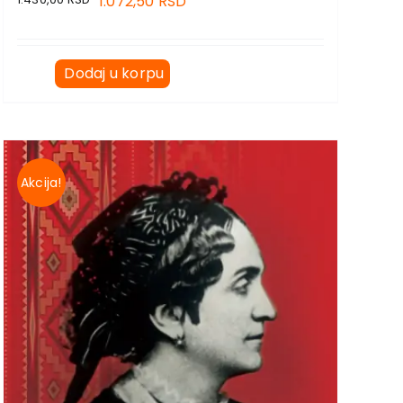
1.072,50
RSD
Dodaj u korpu
Akcija!