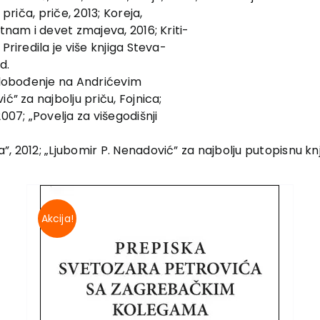
priča, priče, 2013; Koreja,
etnam i devet zmajeva, 2016; Kriti-
Priredila je više knjiga Steva-
d.
Oslobođenje na Andrićevim
ć” za najbolju priču, Fojnica;
007; „Povelja za višegodišnji
, 2012; „Ljubomir P. Nenadović” za najbolju putopisnu knj
Akcija!