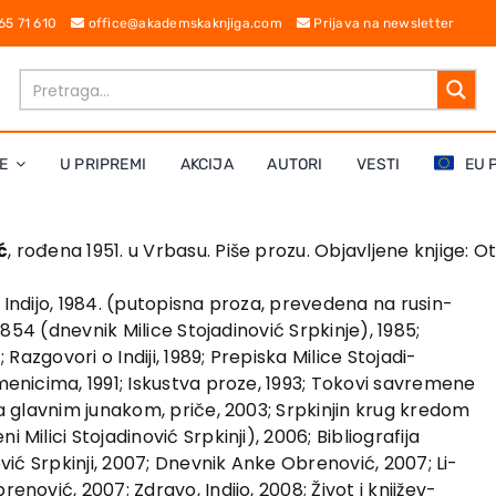
 65 71 610
office@akademskaknjiga.com
Prijava na newsletter
E
U PRIPREMI
AKCIJA
AUTORI
VESTI
EU 
ć
, rođena 1951. u Vrbasu. Piše prozu. Objavljene knjige: O
 Indijo, 1984. (putopisna proza, prevedena na rusin-
 1854 (dnevnik Milice Stojadinović Srpkinje), 1985;
 Razgovori o Indiji, 1989; Prepiska Milice Stojadi-
menicima, 1991; Iskustva proze, 1993; Tokovi savremene
za glavnim junakom, priče, 2003; Srpkinjin krug kredom
Milici Stojadinović Srpkinji), 2006; Bibliografija
ović Srpkinji, 2007; Dnevnik Anke Obrenović, 2007; Li-
enović, 2007; Zdravo, Indijo, 2008; Život i književ-