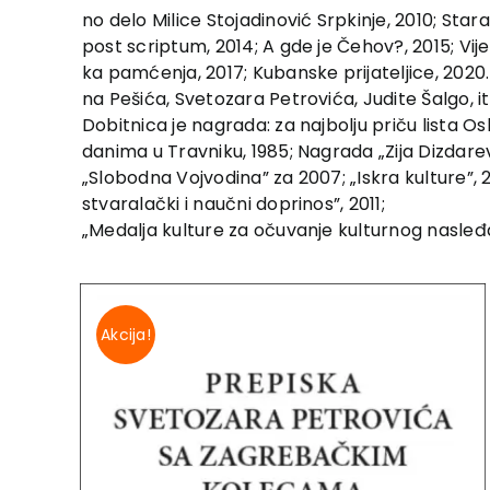
no delo Milice Stojadinović Srpkinje, 2010; Stara 
post scriptum, 2014; A gde je Čehov?, 2015; Vij
ka pamćenja, 2017; Kubanske prijateljice, 2020. 
na Pešića, Svetozara Petrovića, Judite Šalgo, it
Dobitnica je nagrada: za najbolju priču lista 
danima u Travniku, 1985; Nagrada „Zija Dizdarevi
„Slobodna Vojvodina” za 2007; „Iskra kulture”, 2
stvaralački i naučni doprinos”, 2011;
„Medalja kulture za očuvanje kulturnog nasleđa”
Akcija!