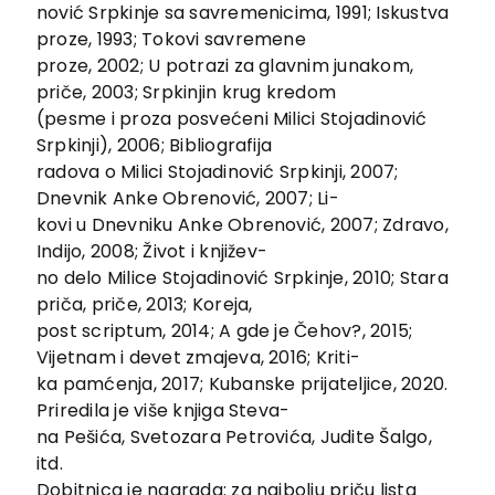
Kontakt
nović Srpkinje sa savremenicima, 1991; Iskustva
proze, 1993; Tokovi savremene
proze, 2002; U potrazi za glavnim junakom,
priče, 2003; Srpkinjin krug kredom
(pesme i proza posvećeni Milici Stojadinović
Srpkinji), 2006; Bibliografija
radova o Milici Stojadinović Srpkinji, 2007;
Dnevnik Anke Obrenović, 2007; Li-
kovi u Dnevniku Anke Obrenović, 2007; Zdravo,
Indijo, 2008; Život i književ-
no delo Milice Stojadinović Srpkinje, 2010; Stara
priča, priče, 2013; Koreja,
post scriptum, 2014; A gde je Čehov?, 2015;
Vijetnam i devet zmajeva, 2016; Kriti-
ka pamćenja, 2017; Kubanske prijateljice, 2020.
Priredila je više knjiga Steva-
na Pešića, Svetozara Petrovića, Judite Šalgo,
itd.
Dobitnica je nagrada: za najbolju priču lista