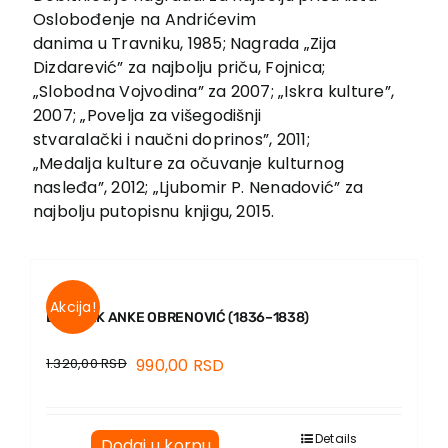
Oslobođenje na Andrićevim
danima u Travniku, 1985; Nagrada „Zija
Dizdarević” za najbolju priču, Fojnica;
„Slobodna Vojvodina” za 2007; „Iskra kulture”,
2007; „Povelja za višegodišnji
stvaralački i naučni doprinos”, 2011;
„Medalja kulture za očuvanje kulturnog
nasleđa”, 2012; „Ljubomir P. Nenadović” za
najbolju putopisnu knjigu, 2015.
Akcija!
DNEVNIK ANKE OBRENOVIĆ (1836–1838)
1.320,00
RSD
990,00
RSD
Details
Dodaj u korpu