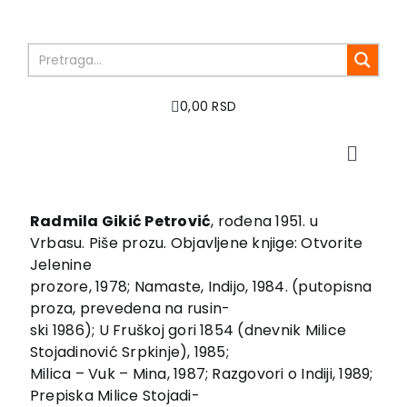
Skip
to
content
0,00 RSD
Toggle
Naviga
Početna
O nama
Radmila Gikić Petrović
, rođena 1951. u
Vrbasu. Piše prozu. Objavljene knjige: Otvorite
Knjige
Jelenine
U pripremi
prozore, 1978; Namaste, Indijo, 1984. (putopisna
Akcija
proza, prevedena na rusin-
ski 1986); U Fruškoj gori 1854 (dnevnik Milice
Autori
Stojadinović Srpkinje), 1985;
Vesti
Milica – Vuk – Mina, 1987; Razgovori o Indiji, 1989;
EU PROJEKTI
Prepiska Milice Stojadi-