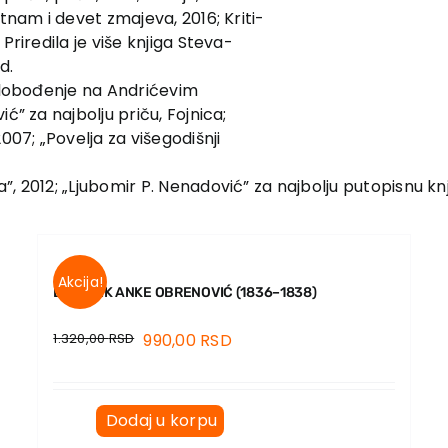
etnam i devet zmajeva, 2016; Kriti-
Priredila je više knjiga Steva-
d.
Oslobođenje na Andrićevim
ć” za najbolju priču, Fojnica;
007; „Povelja za višegodišnji
, 2012; „Ljubomir P. Nenadović” za najbolju putopisnu knj
Akcija!
DNEVNIK ANKE OBRENOVIĆ (1836–1838)
1.320,00
RSD
990,00
RSD
Dodaj u korpu