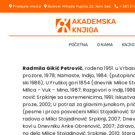
Skip
Prodajna mesta
Bulevar Mihajla Pupina 22, Novi Sad
+ 381 21
to
content
POČETNA
O NAMA
KNJIG
Radmila Gikić Petrović
, rođena 1951. u Vrbas
prozore, 1978; Namaste, Indijo, 1984. (putopis
ski 1986); U Fruškoj gori 1854 (dnevnik Milice St
Milica – Vuk – Mina, 1987; Razgovori o Indiji, 198
nović Srpkinje sa savremenicima, 1991; Iskustv
proze, 2002; U potrazi za glavnim junakom, pri
(pesme i proza posvećeni Milici Stojadinović Srp
radova o Milici Stojadinović Srpkinji, 2007; Dne
kovi u Dnevniku Anke Obrenović, 2007; Zdravo, In
no delo Milice Stojadinović Srpkinje, 2010; Stara 