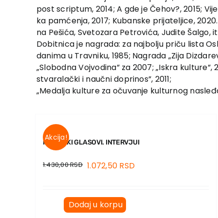
post scriptum, 2014; A gde je Čehov?, 2015; Vij
ka pamćenja, 2017; Kubanske prijateljice, 2020. 
na Pešića, Svetozara Petrovića, Judite Šalgo, it
Dobitnica je nagrada: za najbolju priču lista 
danima u Travniku, 1985; Nagrada „Zija Dizdarevi
„Slobodna Vojvodina” za 2007; „Iskra kulture”, 2
stvaralački i naučni doprinos”, 2011;
„Medalja kulture za očuvanje kulturnog nasleđa”
Akcija!
PESNIČKI GLASOVI. INTERVJUI
1.430,00
RSD
1.072,50
RSD
Dodaj u korpu