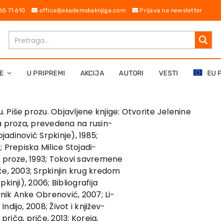
 65 71 610
office@akademskaknjiga.com
Prijava na newsletter
E
U PRIPREMI
AKCIJA
AUTORI
VESTI
EU 
u. Piše prozu. Objavljene knjige: Otvorite Jelenine
na proza, prevedena na rusin-
ojadinović Srpkinje), 1985;
9; Prepiska Milice Stojadi-
a proze, 1993; Tokovi savremene
če, 2003; Srpkinjin krug kredom
kinji), 2006; Bibliografija
vnik Anke Obrenović, 2007; Li-
dijo, 2008; Život i književ-
priča, priče, 2013; Koreja,