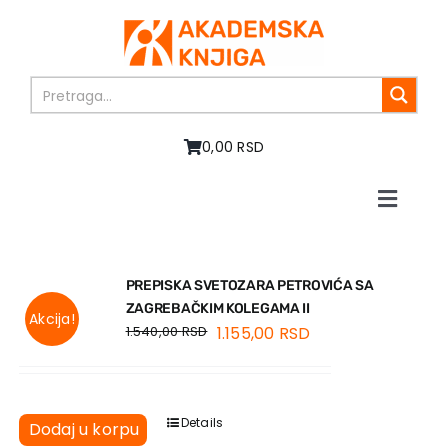
Skip
to
content
0,00 RSD
Toggle
Naviga
Početna
O nama
PREPISKA SVETOZARA PETROVIĆA SA
Knjige
ZAGREBAČKIM KOLEGAMA II
Akcija!
U pripremi
1.540,00
RSD
1.155,00
RSD
Akcija
Autori
Vesti
Details
Dodaj u korpu