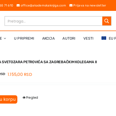
 65 71 610
office@akademskaknjiga.com
Prijava na newsletter
E
U PRIPREMI
AKCIJA
AUTORI
VESTI
EU 
A SVETOZARA PETROVIĆA SA ZAGREBAČKIM KOLEGAMA II
RSD
1.155,00
RSD
Pregled
 u korpu