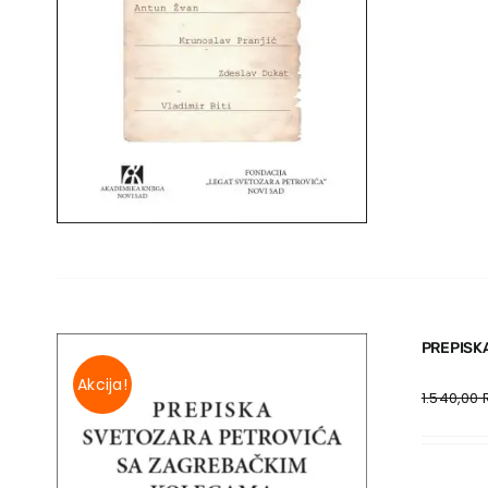
PREPISK
Akcija!
1.540,00