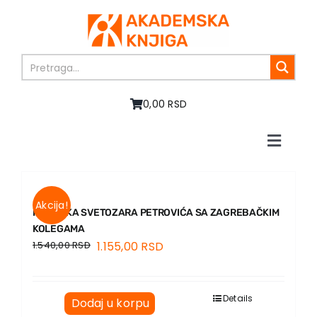
Skip
to
content
0,00 RSD
Toggle
Naviga
Početna
O nama
Akcija!
Knjige
PREPISKA SVETOZARA PETROVIĆA SA ZAGREBAČKIM
KOLEGAMA
U pripremi
1.540,00
RSD
1.155,00
RSD
Akcija
Autori
Vesti
Details
Dodaj u korpu