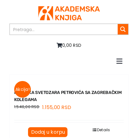
Skip
to
content
0,00 RSD
Toggle
Naviga
Početna
O nama
Akcija!
Knjige
PREPISKA SVETOZARA PETROVIĆA SA ZAGREBAČKIM
KOLEGAMA
U pripremi
1.540,00
RSD
1.155,00
RSD
Akcija
Autori
Vesti
Details
Dodaj u korpu