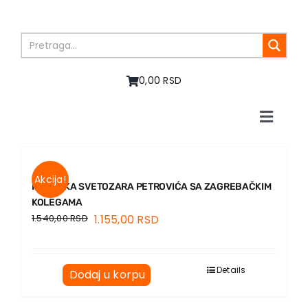
Skip
to
content
0,00 RSD
Toggle
Naviga
Početna
O nama
Akcija!
Knjige
PREPISKA SVETOZARA PETROVIĆA SA ZAGREBAČKIM
KOLEGAMA
U pripremi
1.540,00
RSD
1.155,00
RSD
Akcija
Autori
Vesti
Details
Dodaj u korpu
EU PROJEKTI