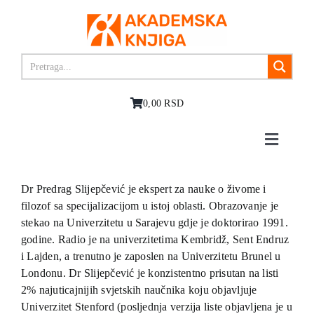
Skip
to
content
0,00 RSD
Toggle
Navigat
Početna
O nama
Dr Predrag Slijepčević je ekspert za nauke o živome i
filozof sa specijalizacijom u istoj oblasti. Obrazovanje je
Knjige
stekao na Univerzitetu u Sarajevu gdje je doktorirao 1991.
U pripremi
godine. Radio je na univerzitetima Kembridž, Sent Endruz
Akcija
i Lajden, a trenutno je zaposlen na Univerzitetu Brunel u
Londonu. Dr Slijepčević je konzistentno prisutan na listi
Autori
2% najuticajnijih svjetskih naučnika koju objavljuje
Vesti
Univerzitet Stenford (posljednja verzija liste objavljena je u