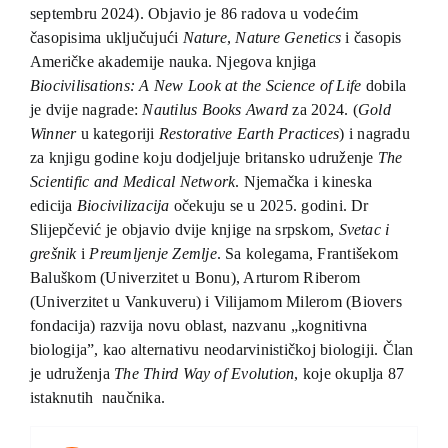
EU PROJEKTI
septembru 2024). Objavio je 86 radova u vodećim
časopisima uključujući
Nature
,
Nature
Genetics
i časopis
Kontakt
Američke akademije nauka. Njegova knjiga
Biocivilisations:
A New Look
at the Science
of Life
dobila
je dvije nagrade:
Nautilus
Books
Award
za 2024. (
Gold
Winner
u kategoriji
Restorative
Earth Practices
) i nagradu
za knjigu godine koju dodjeljuje britansko udruženje
The
Scientific
and
Medical
Network
. Njemačka i kineska
edicija
Biocivilizacija
očekuju se u 2025. godini. Dr
Slijepčević je objavio dvije knjige na srpskom,
Svetac
i
grešnik
i
Preumljenje
Zemlje
. Sa kolegama, Františekom
Baluškom (Univerzitet u Bonu), Arturom Riberom
(Univerzitet u Vankuveru) i Vilijamom Milerom (Biovers
fondacija) razvija novu oblast, nazvanu „kognitivna
biologija”, kao alternativu neodarvinističkoj biologiji. Član
je udruženja
The Third Way of Evolution
, koje okuplja 87
istaknutih naučnika.