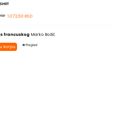
 SMRT
RSD
1.072,50
RSD
 s francuskog
Marko Božić
Pregled
 u korpu