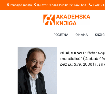
Skip
Prodajna mesta
Bulevar Mihajla Pupina 22, Novi Sad
+ 381 21
to
content
POČETNA
O NAMA
KNJIG
Olivije Roa
(
Olivier Roy
mondialisé“ (
Globalni i
bez kulture
, 2008) i „En