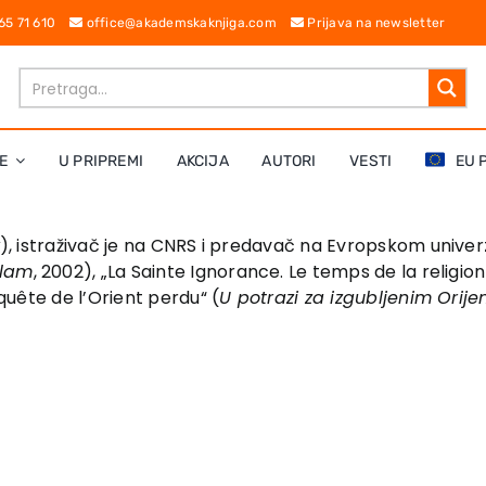
 65 71 610
office@akademskaknjiga.com
Prijava na newsletter
E
U PRIPREMI
AKCIJA
AUTORI
VESTI
EU 
), istraživač je na CNRS i predavač na Evropskom univerzi
slam
, 2002), „La Sainte Ignorance. Le temps de la religion
 quête de l’Orient perdu“ (
U potrazi za izgubljenim Orij