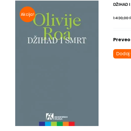
DŽIHAD I
Akcija!
1.430,00
Preveo
Dodaj