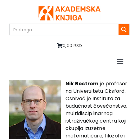
Skip
to
content
0,00 RSD
Toggle
Naviga
Početna
O nama
Nik Bostrom
je profesor
na Univerzitetu Oksford.
Knjige
Osnivač je Instituta za
U pripremi
budućnost čovečanstva,
Akcija
multidisciplinarnog
istraživačkog centra koji
Autori
okuplja izuzetne
Vesti
matematičare, filozofe i