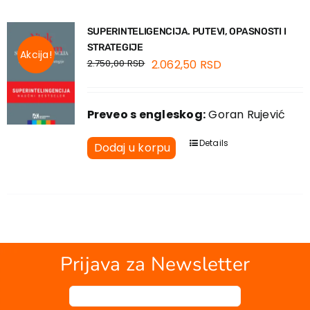
SUPERINTELIGENCIJA. PUTEVI, OPASNOSTI I
STRATEGIJE
Akcija!
2.750,00
RSD
2.062,50
RSD
Preveo s engleskog:
Goran Rujević
Details
Dodaj u korpu
Prijava za Newsletter