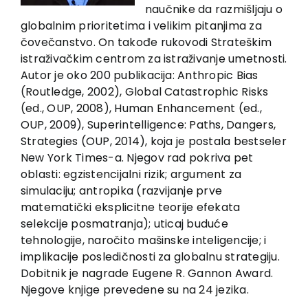
EU PROJEKTI
naučnike da razmišljaju o
globalnim prioritetima i velikim pitanjima za
Kontakt
čovečanstvo. On takođe rukovodi Strateškim
istraživačkim centrom za istraživanje umetnosti.
Autor je oko 200 publikacija: Anthropic Bias
(Routledge, 2002), Global Catastrophic Risks
(ed., OUP, 2008), Human Enhancement (ed.,
OUP, 2009), Superintelligence: Paths, Dangers,
Strategies (OUP, 2014), koja je postala bestseler
New York Times-a. Njegov rad pokriva pet
oblasti: egzistencijalni rizik; argument za
simulaciju; antropika (razvijanje prve
matematički eksplicitne teorije efekata
selekcije posmatranja); uticaj buduće
tehnologije, naročito mašinske inteligencije; i
implikacije posledičnosti za globalnu strategiju.
Dobitnik je nagrade Eugene R. Gannon Award.
Njegove knjige prevedene su na 24 jezika.