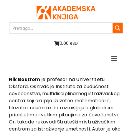
Skip
to
content
0,00 RSD
Toggle
Naviga
Početna
O nama
Nik Bostrom
je profesor na Univerzitetu
Oksford. Osnivač je Instituta za budućnost
Knjige
čovečanstva, multidisciplinarnog istraživačkog
U pripremi
centra koji okuplja izuzetne matematičare,
Akcija
filozofe i naučnike da razmišljaju o globalnim
prioritetima i velikim pitanjima za čovečanstvo.
Autori
On takođe rukovodi Strateškim istraživačkim
Vesti
centrom za istraživanje umetnosti. Autor je oko