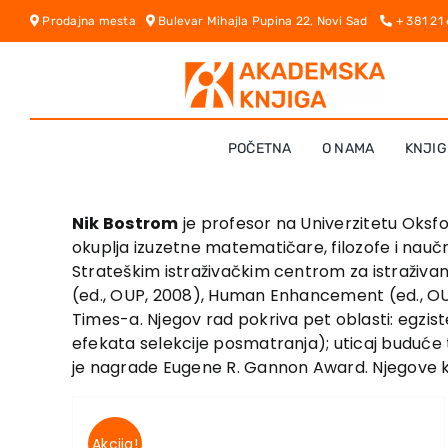
Skip
Prodajna mesta
Bulevar Mihajla Pupina 22, Novi Sad
+ 381 21
to
content
POČETNA
O NAMA
KNJIG
Nik Bostrom
je profesor na Univerzitetu Oksfo
okuplja izuzetne matematičare, filozofe i nauč
Strateškim istraživačkim centrom za istraživan
(ed., OUP, 2008), Human Enhancement (ed., OUP,
Times-a. Njegov rad pokriva pet oblasti: egziste
efekata selekcije posmatranja); uticaj buduće te
je nagrade Eugene R. Gannon Award. Njegove kn
Akcija!