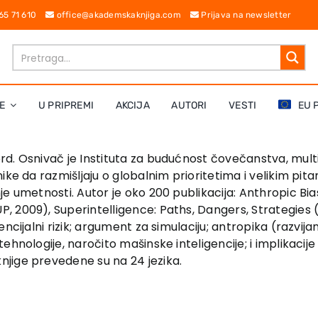
 65 71 610
office@akademskaknjiga.com
Prijava na newsletter
E
U PRIPREMI
AKCIJA
AUTORI
VESTI
EU 
rd. Osnivač je Instituta za budućnost čovečanstva, multi
nike da razmišljaju o globalnim prioritetima i velikim p
je umetnosti. Autor je oko 200 publikacija: Anthropic Bi
 2009), Superintelligence: Paths, Dangers, Strategies (
ncijalni rizik; argument za simulaciju; antropika (razvij
hnologije, naročito mašinske inteligencije; i implikacije
jige prevedene su na 24 jezika.