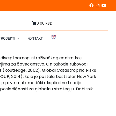
0,00 RSD
PROJEKTI
KONTAKT
disciplinarnog istraživačkog centra koji
itanjima za čovečanstvo. On takođe rukovodi
as (Routledge, 2002), Global Catastrophic Risks
OUP, 2014), koja je postala bestseler New York
anje prve matematički eksplicitne teorije
 posledičnosti za globalnu strategiju. Dobitnik