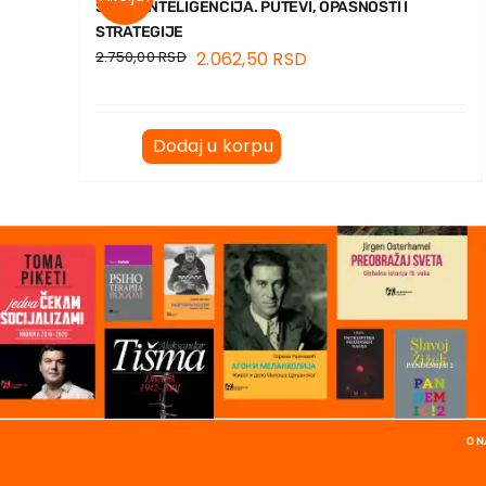
SUPERINTELIGENCIJA. PUTEVI, OPASNOSTI I
STRATEGIJE
2.750,00
RSD
2.062,50
RSD
Dodaj u korpu
O 