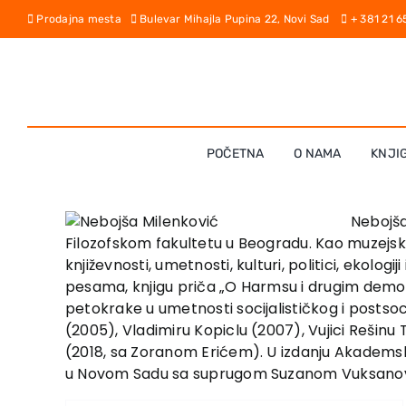
Skip
Prodajna mesta
Bulevar Mihajla Pupina 22, Novi Sad
+ 381 21 
to
content
POČETNA
O NAMA
KNJI
Nebojša
Filozofskom fakultetu u Beogradu. Kao muzejsk
književnosti, umetnosti, kulturi, politici, ekolog
pesama, knjigu priča „O Harmsu i drugim demon
petokrake u umetnosti socijalističkog i postso
(2005), Vladimiru Kopiclu (2007), Vujici Rešinu T
(2018, sa Zoranom Erićem). U izdanju Akademske 
u Novom Sadu sa suprugom Suzanom Vuksanović