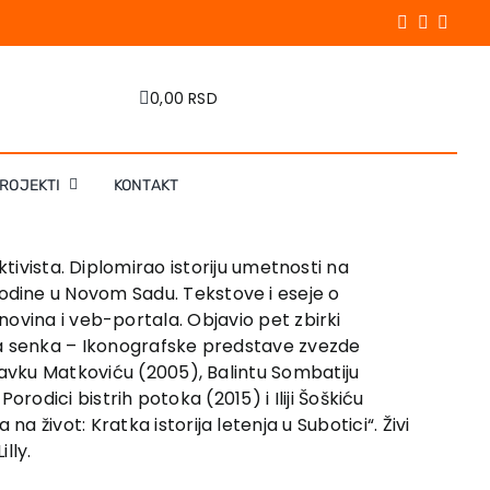
0,00 RSD
PROJEKTI
KONTAKT
ktivista. Diplomirao istoriju umetnosti na
odine u Novom Sadu. Tekstove i eseje o
, novina i veb-portala. Objavio pet zbirki
ena senka – Ikonografske predstave zvezde
lavku Matkoviću (2005), Balintu Sombatiju
orodici bistrih potoka (2015) i Iliji Šoškiću
život: Kratka istorija letenja u Subotici“. Živi
lly.