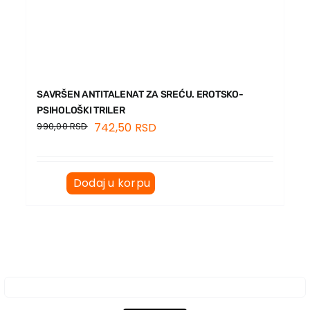
SAVRŠEN ANTITALENAT ZA SREĆU. EROTSKO-
PSIHOLOŠKI TRILER
990,00
RSD
742,50
RSD
Dodaj u korpu
Prijava za Newsletter