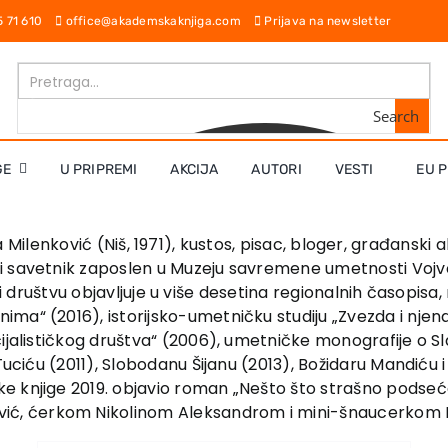
65 71 610
office@akademskaknjiga.com
Prijava na newsletter
Search
GE
U PRIPREMI
AKCIJA
AUTORI
VESTI
EU 
 Milenković (Niš, 1971), kustos, pisac, bloger, građanski a
i savetnik zaposlen u Muzeju savremene umetnosti Vojv
iji i društvu objavljuje u više desetina regionalnih časopisa
ima“ (2016), istorijsko-umetničku studiju „Zvezda i nj
cijalističkog društva“ (2006), umetničke monografije o S
uciću (2011), Slobodanu Šijanu (2013), Božidaru Mandiću i P
knjige 2019. objavio roman „Nešto što strašno podseća na 
, ćerkom Nikolinom Aleksandrom i mini-šnaucerkom Li