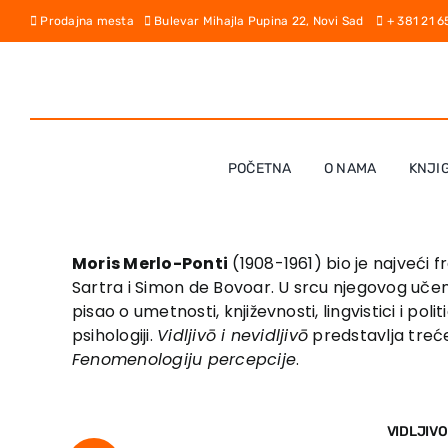
Skip
Prodajna mesta
Bulevar Mihajla Pupina 22, Novi Sad
+ 381 21 
to
content
POČETNA
O NAMA
KNJI
Moris Merlo-Ponti
(1908-1961) bio je najveći 
Sartra i Simon de Bovoar. U srcu njegovog učenj
pisao o umetnosti, književnosti, lingvistici i pol
psihologiji.
Vidljivō i nevidljivō
predstavlja treć
Fenomenologiju percepcije
.
VIDLJIVO