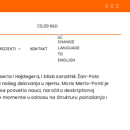
0,00 RSD
ROJEKTI
KONTAKT
rla i Hajdegera, i bliski saradnik Žan-Pola
i našeg delovanja u njemu. Moris Merlo-Ponti je
ji se posvetio nauci, naročito deskriptivnoj
jne momente u odnosu na
Strukturu ponašanja
i