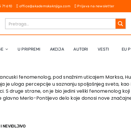
65 71 610
office@akademskaknjiga.com
Prijava na newsletter
GE
U PRIPREMI
AKCIJA
AUTORI
VESTI
EU P
francuski fenomenolog, pod snažnim uticajem Marksa, Huse
a je uloga percepcije u saznanju spoljašnjeg sveta, kao 
itici. S druge strane, on je bio jedini veliki fenomenolog ko
e glavno Merlo-Pontijevo delo koje donosi nove znača
 I NEVIDLJIVO