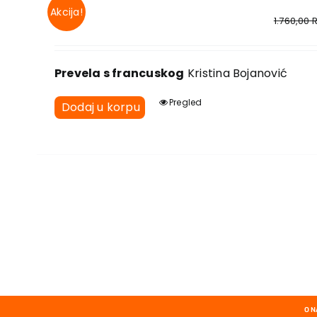
Akcija!
1.760,00
Prevela s francuskog
Kristina Bojanović
Pregled
Dodaj u korpu
O 