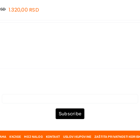
RSD
1.320,00
RSD
Prijava za Newsletter
Subscribe
NAMA
KNJIGE
MOJ NALOG
KONTAKT
USLOVI KUPOVINE
ZAŠTITA PRIVATNOSTI KORIS