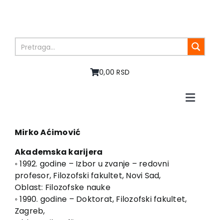
Skip
to
content
0,00 RSD
Toggle
Naviga
Početna
O nama
Mirko Aćimović
Knjige
Akademska karijera
U pripremi
◦ 1992. godine – Izbor u zvanje – redovni
profesor, Filozofski fakultet, Novi Sad,
Akcija
Oblast: Filozofske nauke
Autori
◦ 1990. godine – Doktorat, Filozofski fakultet,
Vesti
Zagreb,