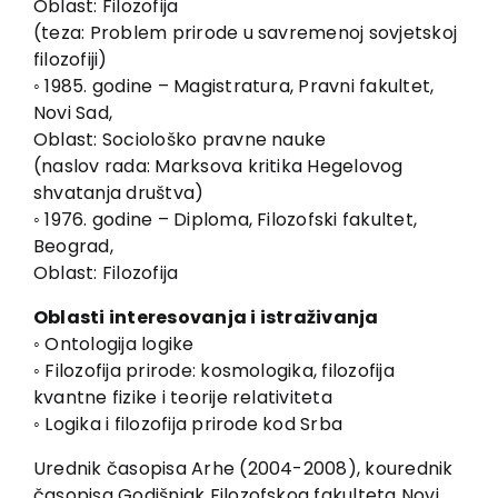
Oblast: Filozofija
EU PROJEKTI
(teza: Problem prirode u savremenoj sovjetskoj
Kontakt
filozofiji)
◦ 1985. godine – Magistratura, Pravni fakultet,
Novi Sad,
Oblast: Sociološko pravne nauke
(naslov rada: Marksova kritika Hegelovog
shvatanja društva)
◦ 1976. godine – Diploma, Filozofski fakultet,
Beograd,
Oblast: Filozofija
Oblasti interesovanja i istraživanja
◦ Ontologija logike
◦ Filozofija prirode: kosmologika, filozofija
kvantne fizike i teorije relativiteta
◦ Logika i filozofija prirode kod Srba
Urednik časopisa Arhe (2004-2008), kourednik
časopisa Godišnjak Filozofskog fakulteta Novi