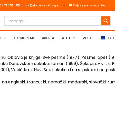
 65 71 610
office@akademskaknjiga.com
Prijava na newsletter
E
U PRIPREMI
AKCIJA
AUTORI
VESTI
EU 
inu. Objavio je knjige: Sve pesme (1977), Pesme, opet (
enku Dunavskom sokaku, roman (1999), Šekspirov vrt u Pa
01), Vodič kroz Novi Sad i okolinu (na srpskom i englesk
 na engleski, francuski, nemački, mađarski, slovački, rum