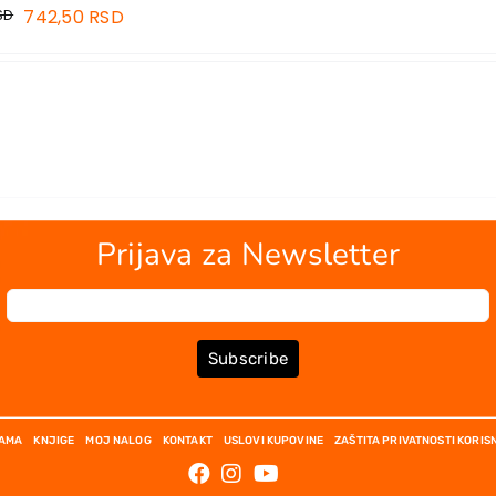
SD
742,50
RSD
Prijava za Newsletter
Subscribe
NAMA
KNJIGE
MOJ NALOG
KONTAKT
USLOVI KUPOVINE
ZAŠTITA PRIVATNOSTI KORIS