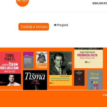
Akcija!
990,00
R
Pregled
Dodaj u korpu
O 