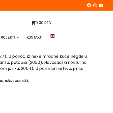
0,00 RSD
PROJEKTI
KONTAKT
1977), U ponoć, iz neke mračne kuće negde u
rizu, putopisi (2000), Novosadski nokturno,
om jeziku, 2004), U pomrčini arhiva, priče
unski, rusinski…