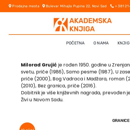
Skip
Prodajna mesta
Bulevar Mihajla Pupina 22, Novi Sad
+ 381 21
to
content
POČETNA
O NAMA
KNJIG
Milorad Grujić
je rođen 1950. godine u Zrenjan
svetu, priče (1986), Samo pesme (1987), U zas
priče (2000), Bog Vadraca i Madžara, roman (20
(2010), Bez granica, priče (2016).
Dobitnik je više književnih nagrada, prevođen je
Živi u Novom Sadu.
GRANICE