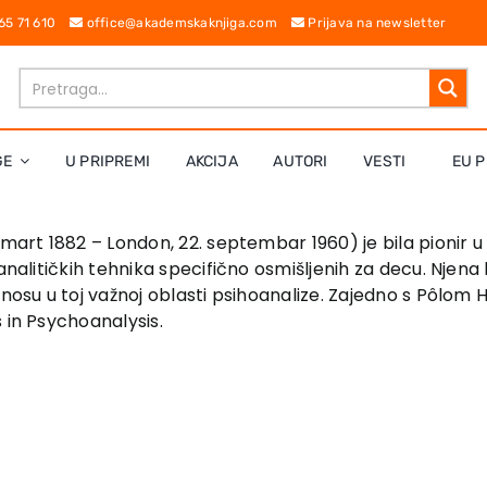
 65 71 610
office@akademskaknjiga.com
Prijava na newsletter
GE
U PRIPREMI
AKCIJA
AUTORI
VESTI
EU P
 mart 1882 – London, 22. septembar 1960) je bila pionir u
analitičkih tehnika specifično osmišljenih za decu. Njena
nosu u toj važnoj oblasti psihoanalize. Zajedno s Pôlom 
 in Psychoanalysis.