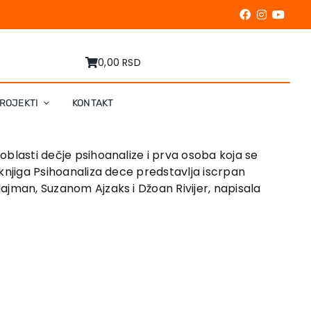
0,00 RSD
ROJEKTI
KONTAKT
 oblasti dečje psihoanalize i prva osoba koja se
 knjiga Psihoanaliza dece predstavlja iscrpan
Hajman, Suzanom Ajzaks i Džoan Rivijer, napisala