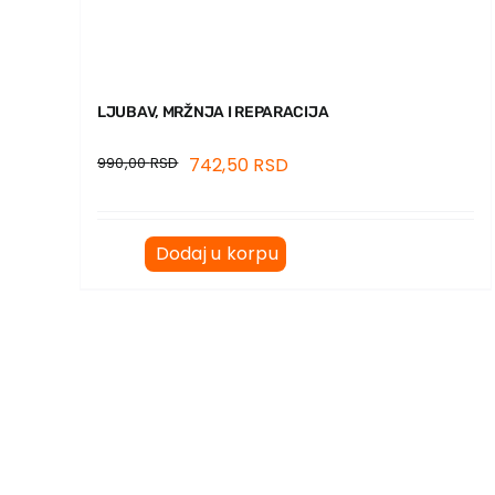
LJUBAV, MRŽNJA I REPARACIJA
990,00
RSD
742,50
RSD
Dodaj u korpu