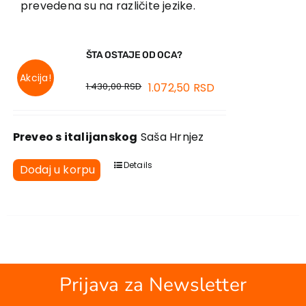
prevedena su na različite jezike.
Kontakt
ŠTA OSTAJE OD OCA?
Akcija!
1.430,00
RSD
1.072,50
RSD
Preveo s italijanskog
Saša Hrnjez
Details
Dodaj u korpu
Prijava za Newsletter