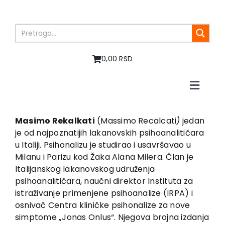
Skip
to
content
0,00 RSD
Toggle
Naviga
Početna
O nama
Masimo Rekalkati
(Massimo Recalcati
)
jedan
je od najpoznatijih lakanovskih psihoanalitičara
Knjige
u Italiji. Psihonalizu je studirao i usavršavao u
U pripremi
Milanu i Parizu kod Žaka Alana Milera. Član je
Akcija
Italijanskog lakanovskog udruženja
psihoanalitičara, naučni direktor Instituta za
Autori
istraživanje primenjene psihoanalize (IRPA) i
Vesti
osnivač Centra kliničke psihonalize za nove
EU PROJEKTI
simptome „Jonas Onlus“. Njegova brojna izdanja