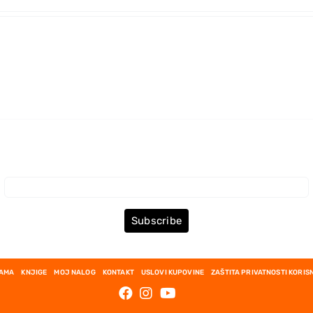
Prijava za Newsletter
Subscribe
NAMA
KNJIGE
MOJ NALOG
KONTAKT
USLOVI KUPOVINE
ZAŠTITA PRIVATNOSTI KORIS