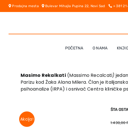
Skip
Prodajna mesta
Bulevar Mihajla Pupina 22, Novi Sad
+ 381 21
to
content
POČETNA
O NAMA
KNJI
Masimo Rekalkati
(Massimo Recalcati
)
jedan 
Parizu kod Žaka Alana Milera. Član je Italijans
psihoanalize (IRPA) i osnivač Centra kliničke p
ŠTA OST
Akcija!
1.430,00