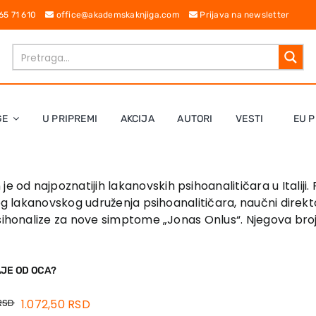
 65 71 610
office@akademskaknjiga.com
Prijava na newsletter
GE
U PRIPREMI
AKCIJA
AUTORI
VESTI
EU P
je od najpoznatijih lakanovskih psihoanalitičara u Italiji. 
kog lakanovskog udruženja psihoanalitičara, naučni direkt
sihonalize za nove simptome „Jonas Onlus“. Njegova brojn
AJE OD OCA?
RSD
1.072,50
RSD