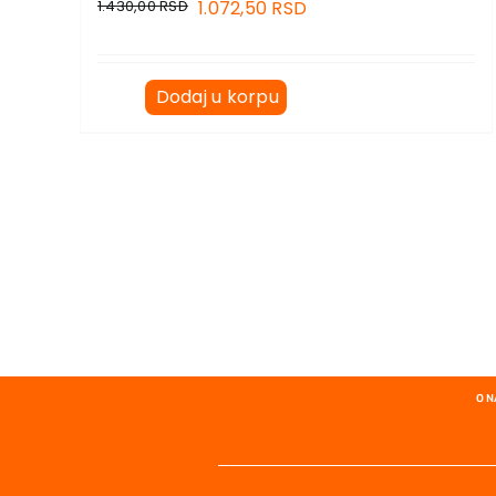
1.430,00
RSD
1.072,50
RSD
Dodaj u korpu
O 