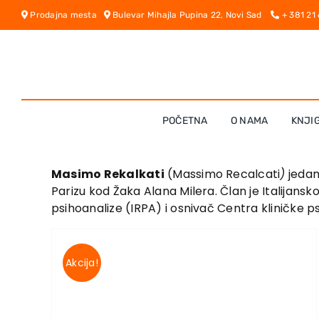
Skip
Prodajna mesta
Bulevar Mihajla Pupina 22, Novi Sad
+ 381 21
to
content
POČETNA
O NAMA
KNJI
Masimo Rekalkati
(Massimo Recalcati
)
jedan 
Parizu kod Žaka Alana Milera. Član je Italijans
psihoanalize (IRPA) i osnivač Centra kliničke p
Akcija!