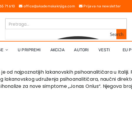
 65 71 610
office@akademskaknjiga.com
Prijava na newsletter
Search
GE
U PRIPREMI
AKCIJA
AUTORI
VESTI
EU P
je od najpoznatijih lakanovskih psihoanalitičara u Italiji. 
kog lakanovskog udruženja psihoanalitičara, naučni direkt
sihonalize za nove simptome „Jonas Onlus“. Njegova brojn