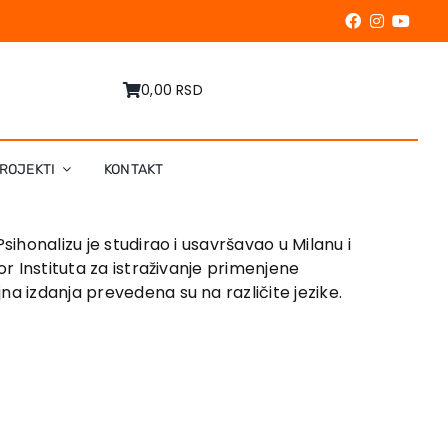
0,00 RSD
ROJEKTI
KONTAKT
Psihonalizu je studirao i usavršavao u Milanu i
or Instituta za istraživanje primenjene
a izdanja prevedena su na različite jezike.