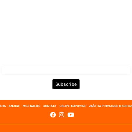
Prijava za Newsletter
Subscribe
NAMA
KNJIGE
MOJ NALOG
KONTAKT
USLOVI KUPOVINE
ZAŠTITA PRIVATNOSTI KORIS