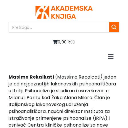
Skip
to
content
0,00 RSD
Toggle
Naviga
Početna
O nama
Masimo Rekalkati
(Massimo Recalcati
)
jedan
je od najpoznatijih lakanovskih psihoanalitičara
Knjige
u Italiji. Psihonalizu je studirao i usavršavao u
U pripremi
Milanu i Parizu kod Žaka Alana Milera. Član je
Akcija
Italijanskog lakanovskog udruženja
psihoanalitičara, naučni direktor Instituta za
Autori
istraživanje primenjene psihoanalize (IRPA) i
Vesti
osnivač Centra kliničke psihonalize za nove