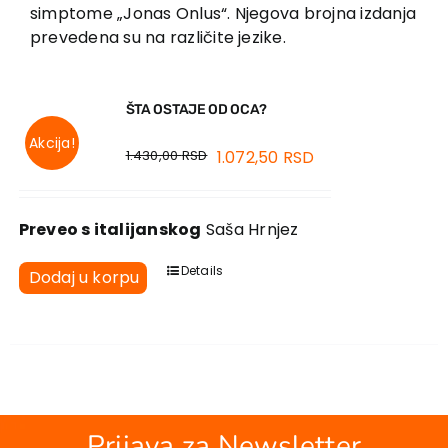
EU PROJEKTI
simptome „Jonas Onlus“. Njegova brojna izdanja
prevedena su na različite jezike.
Kontakt
ŠTA OSTAJE OD OCA?
Akcija!
1.430,00
RSD
1.072,50
RSD
Preveo s italijanskog
Saša Hrnjez
Details
Dodaj u korpu
Prijava za Newsletter